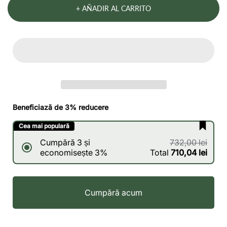
+ AÑADIR AL CARRITO
Beneficiază de 3% reducere
Cea mai populară
Cumpără 3 și
732,00 lei
economisește 3%
Total
710,04 lei
Cumpără acum