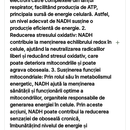
electroni către complexele din lanțul
respirator, facilitând producția de ATP,
principala sursă de energie celulară. Astfel,
un nivel adecvat de NADH susține o
producție eficientă de energie. 2.
Reducerea stresului oxidativ: NADH
contribuie la menținerea echilibrului redox în
celule, ajutând la neutralizarea radicalilor
liberi și reducând stresul oxidativ, care
poate deteriora mitocondriile și poate
agrava oboseala. 3. Susținerea funcției
mitocondriale: Prin rolul său în metabolismul
energetic, NADH ajută la menținerea
sănătății și funcționării optime a
mitocondriilor, organitele responsabile de
generarea energiei în celule. Prin aceste
acțiuni, NADH poate contribui la reducerea
senzației de oboseală cronică,
îmbunătățind nivelul de energie și