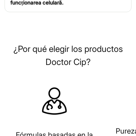
funcționarea celulară.
¿Por qué elegir los productos
Doctor Cip?
Purez
Fórmulas basadas en la