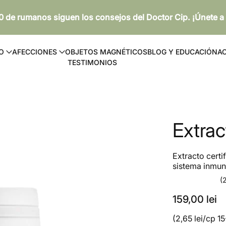
 de rumanos siguen los consejos del Doctor Cip. ¡Únete a
O
AFECCIONES
OBJETOS MAGNÉTICOS
BLOG Y EDUCACIÓN
AC
TESTIMONIOS
Extrac
Extracto certi
sistema inmuno
(
159,00 lei
(2,65 lei/cp 1