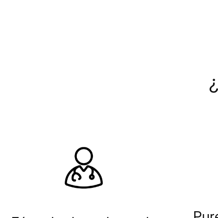
¿
Pur