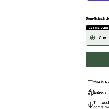
Beneficiază d
Cea mai popul
Cump
Haz tu pe
Entrega r
Transacc
contra re