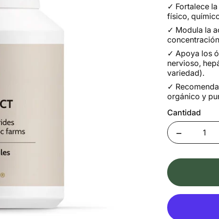
✓
Fortalece l
físico, quími
✓
Modula la a
concentración
✓
Apoya los ó
nervioso, hep
variedad).
✓
Recomendado
orgánico y pur
Cantidad
Quantity