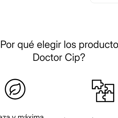
límites nor
Apoya la s
Ayuda a red
compuestos
Contiene po
estudiados
Por qué elegir los product
Puede ayud
crónico o c
Doctor Cip?
Apoya el eq
Apto para 
¿Cómo f
Los principale
bioactivos, lo
estudian por 
inmunológico 
linfocitos T.
eza y máxima
Los triterpeno