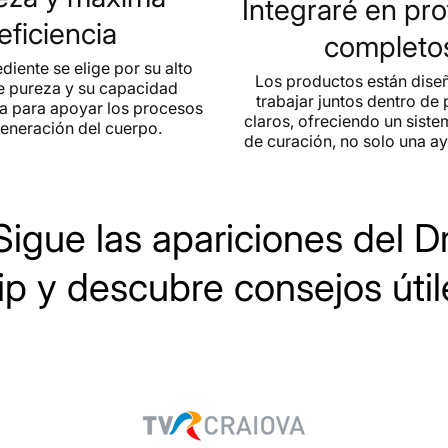
Integraré en pr
compuestos es
eficiencia
completo
equilibrio inf
cardiovascula
diente se elige por su alto
Los productos están dise
El Reishi tam
e pureza y su capacidad
trabajar juntos dentro de
estimulante r
 para apoyar los procesos
claros, ofreciendo un sist
adaptarse mejo
eneración del cuerpo.
de curación, no solo una ay
de manera más
Mediante la c
antioxidantes,
resiliencia al 
Sigue las apariciones del Dr
¿Qué mu
ip y descubre consejos útil
El Reishi es 
especialmente
adaptogénicos
los extractos
inflamación, es
Una revisión 
efectos antio
Ganoderma l