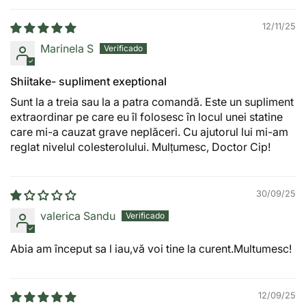
12/11/25
Marinela S
Shiitake- supliment exeptional
Sunt la a treia sau la a patra comandă. Este un supliment
extraordinar pe care eu îl folosesc în locul unei statine
care mi-a cauzat grave neplăceri. Cu ajutorul lui mi-am
reglat nivelul colesterolului. Mulțumesc, Doctor Cip!
30/09/25
valerica Sandu
Abia am început sa l iau,vă voi tine la curent.Multumesc!
12/09/25