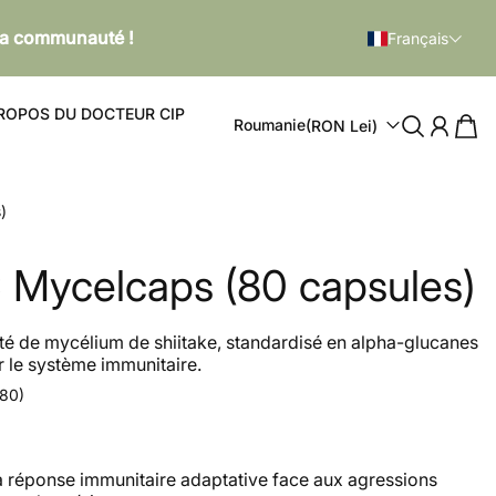
 la communauté !
Français
ROPOS DU DOCTEUR CIP
Roumanie
(RON Lei)
)
Mycelcaps (80 capsules)
nté de mycélium de shiitake, standardisé en alpha-glucanes
r le système immunitaire.
180)
a réponse immunitaire adaptative face aux agressions