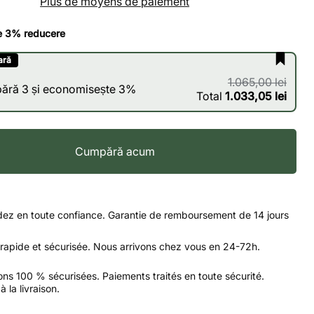
Plus de moyens de paiement
e 3% reducere
ară
1.065,00 lei
ără 3 și economisește 3%
Total
1.033,05 lei
Cumpără acum
z en toute confiance. Garantie de remboursement de 14 jours
 rapide et sécurisée. Nous arrivons chez vous en 24-72h.
ons 100 % sécurisées. Paiements traités en toute sécurité.
 la livraison.