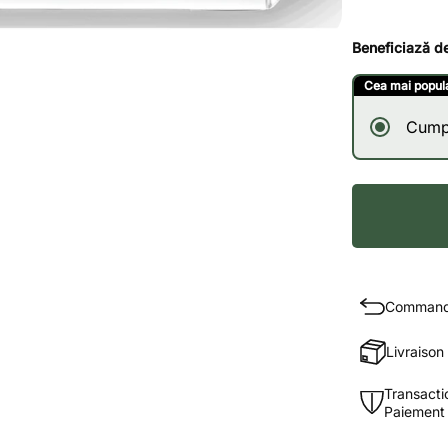
Beneficiază d
Cea mai popul
Cump
Commande
Livraison
Transacti
Paiement à