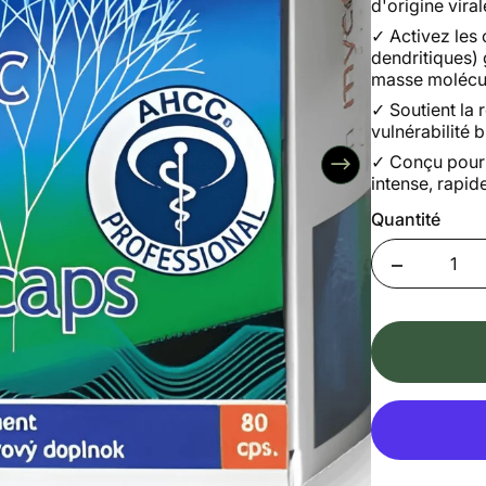
d'origine vira
✓
Activez les
dendritiques)
masse molécul
✓
Soutient la 
vulnérabilité 
✓
Conçu pour 
intense, rapid
Quantité
Quantity