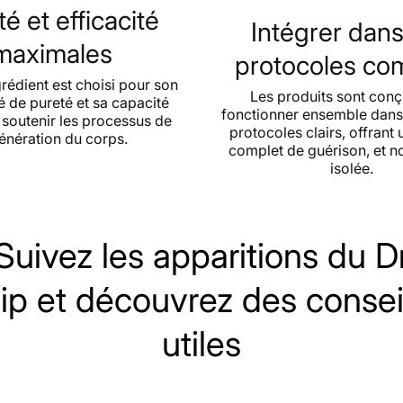
é et efficacité
Commen
Intégrer dan
maximales
AHCC agit en m
protocoles co
recherches ont
rédient est choisi pour son
(Natural Killer
Les produits sont con
é de pureté et sa capacité
l'élimination 
fonctionner ensemble dans
soutenir les processus de
protocoles clairs, offrant
De plus, AHCC 
énération du corps.
complet de guérison, et n
dendritiques 
isolée.
entre les dif
mécanismes, l
immunitaire et
Contrairement
Suivez les apparitions du D
contiennent p
élevé, AHCC c
poids molécul
ip et découvrez des consei
Cette caracté
biodisponibili
utiles
Les recherche
des effets bén
démontré qu'AH
considérées c