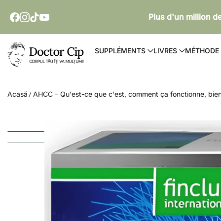
PASSER AU CONTENU
Plus d'un million 
Doctor Cip - Corpul tău îți va mulțumi!
SUPPLÉMENTS
LIVRES
MÉTHODE
Acasă
AHCC – Qu'est-ce que c'est, comment ça fonctionne, bienfai