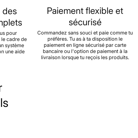
t fonctionne AHCC® ?
Paiement flexible et
s des
odulant le système immunitaire inné et adaptatif. Les
sécurisé
mplets
 montré qu'il peut augmenter l'activité des cellules NK
), des cellules spécialisées dans l'identification et
Commandez sans souci et paie comme tu
çus pour
des cellules anormales et des agents infectieux.
préfères. Tu as à ta disposition le
 le cadre de
paiement en ligne sécurisé par carte
 un système
influence l'activité des lymphocytes T, des cellules
bancaire ou l'option de paiement à la
on une aide
et de certains récepteurs impliqués dans la communication
livraison lorsque tu reçois les produits.
férentes composantes du système immunitaire. Par ces
'organisme peut mieux coordonner sa réponse
 maintenir sa capacité naturelle de défense.
 aux extraits classiques de champignons médicinaux, qui
r
rincipalement des bêta-glucanes de poids moléculaire
ontient principalement des alpha-glucanes de faible
aire, obtenus par un procédé breveté de fermentation.
ls
ristique est considérée comme l'une des raisons de sa
té et de son efficacité élevées.
s récentes suggèrent qu'AHCC pourrait également avoir
éfiques sur la santé du foie. Une étude publiée en 2024 a
CC inhibe l'activation des cellules étoilées hépatiques,
omme le principal moteur du processus de fibrose