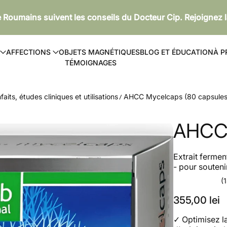
de Roumains suivent les conseils du Docteur Cip. Rejoignez
AFFECTIONS
OBJETS MAGNÉTIQUES
BLOG ET ÉDUCATION
À P
TÉMOIGNAGES
ts, études cliniques et utilisations
AHCC Mycelcaps (80 capsules
AHCC 
Extrait ferme
- pour souteni
(
355,00 lei
✓
Optimisez l