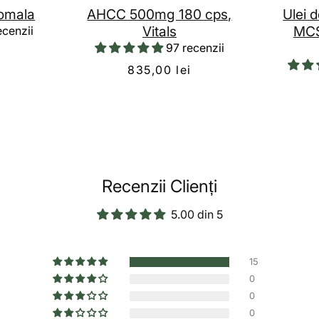
zomala
AHCC 500mg 180 cps,
Ulei 
Vitals
MCS
ecenzii
97 recenzii
i
835,00 lei
Recenzii Clienți
5.00 din 5
15
0
0
0