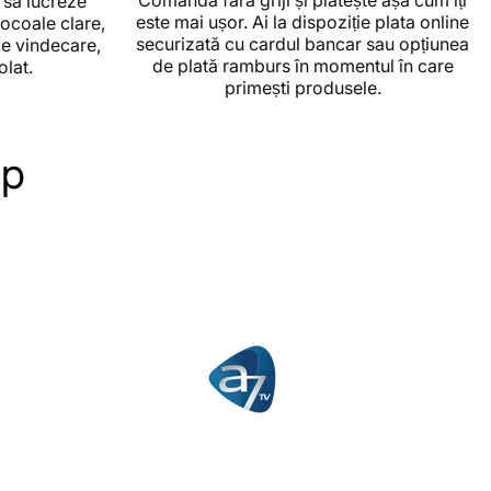
Comandă fără griji și plătește așa cum îți
 să lucreze
este mai ușor. Ai la dispoziție plata online
ocoale clare,
securizată cu cardul bancar sau opțiunea
de vindecare,
de plată ramburs în momentul în care
olat.
primești produsele.
ip