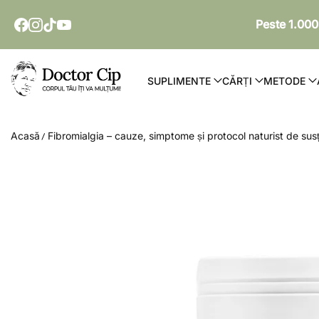
SARI LA CONȚINUT
Peste 1.000
Doctor Cip - Corpul tău îți va mulțumi!
SUPLIMENTE
CĂRȚI
METODE
Acasă
Fibromialgia – cauze, simptome și protocol naturist de sus