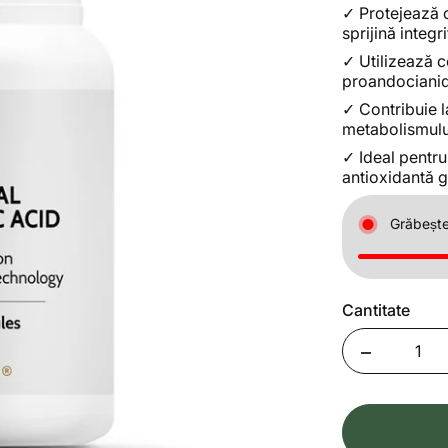
✓
Protejează c
sprijină integr
✓
Utilizează c
proandocianidi
✓
Contribuie l
metabolismulu
✓
Ideal pentr
antioxidantă g
Grăbește
Cantitate
Quantity