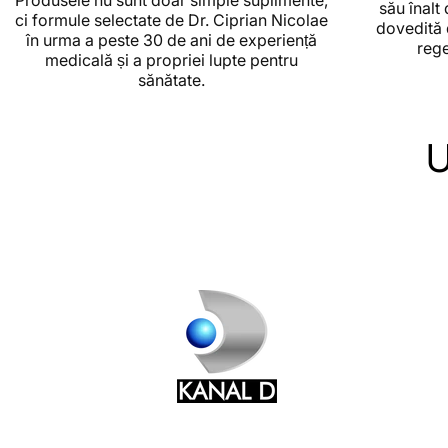
Produsele nu sunt doar simple suplimente,
său înalt
ci formule selectate de Dr. Ciprian Nicolae
dovedită 
în urma a peste 30 de ani de experiență
rege
medicală și a propriei lupte pentru
sănătate.
U