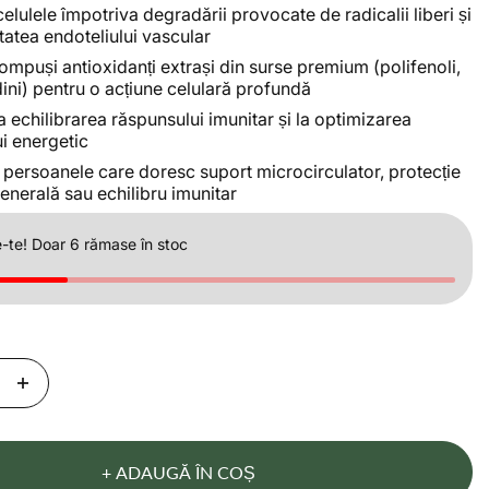
elulele împotriva degradării provocate de radicalii liberi și
itatea endoteliului vascular
ompuși antioxidanți extrași din surse premium (polifenoli,
ni) pentru o acțiune celulară profundă
a echilibrarea răspunsului imunitar și la optimizarea
i energetic
u persoanele care doresc suport microcirculator, protecție
enerală sau echilibru imunitar
-te! Doar 6 rămase în stoc
+ ADAUGĂ ÎN COȘ