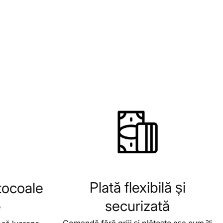
Plată flexibilă și
tocoale
securizată
e