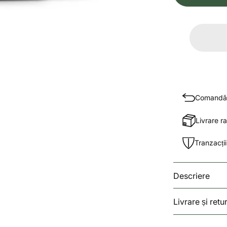
Comandă c
Livrare r
Tranzacți
Descriere
Livrare și retu