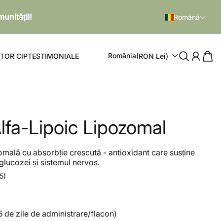
unității!
Română
România
(RON Lei)
TOR CIP
TESTIMONIALE
lfa-Lipoic Lipozomal
mală cu absorbție crescută - antioxidant care susține
lucozei și sistemul nervos.
15)
45 de zile de administrare/flacon)