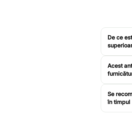
De ce est
superioar
Acest ant
furnicătu
Se recom
în timpul