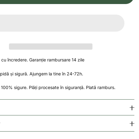
u încredere. Garanție rambursare 14 zile
apidă și sigură. Ajungem la tine în 24-72h.
i 100% sigure. Plăți procesate în siguranță. Plată ramburs.
r