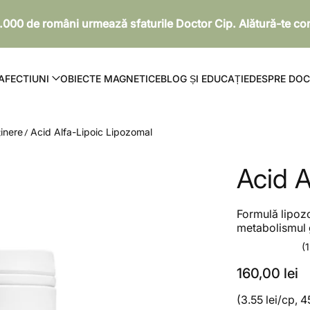
.000 de români urmează sfaturile Doctor Cip. Alătură-te com
AFECTIUNI
OBIECTE MAGNETICE
BLOG ȘI EDUCAȚIE
DESPRE DOC
ținere
Acid Alfa-Lipoic Lipozomal
Acid A
Formulă lipozo
metabolismul g
(
160,00 lei
(3.55 lei/cp, 