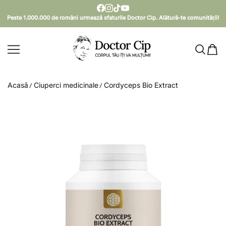
SARI LA CONȚINUT
Peste 1.000.000 de români urmează sfaturile Doctor Cip. Alătură-te comunității!
Doctor Cip - Corpul tău îți va mulțumi!
Acasă
Ciuperci medicinale
Cordyceps Bio Extract