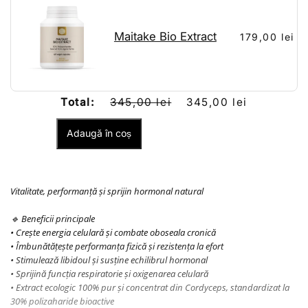
Maitake Bio Extract
179,00 lei
Total:
345,00 lei
345,00 lei
Adaugă în coș
Vitalitate, performanță și sprijin hormonal natural
Beneficii principale
🔹
• Crește energia celulară și combate oboseala cronică
• Îmbunătățește performanța fizică și rezistența la efort
• Stimulează libidoul și susține echilibrul hormonal
• Sprijină funcția respiratorie și oxigenarea celulară
• Extract ecologic 100% pur și concentrat din Cordyceps, standardizat la
30% polizaharide bioactive