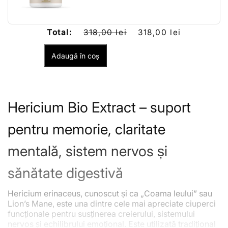
Total:
318,00 lei
318,00 lei
Adaugă în coș
Hericium Bio Extract – suport
pentru memorie, claritate
mentală, sistem nervos și
sănătate digestivă
Hericium erinaceus, cunoscut și ca „Coama leului” sau
Lion’s Mane, este una dintre cele mai apreciate ciuperci
funcționale pentru susținerea creierului, sistemului
nervos și echilibrului emoțional. Este utilizată tradițional