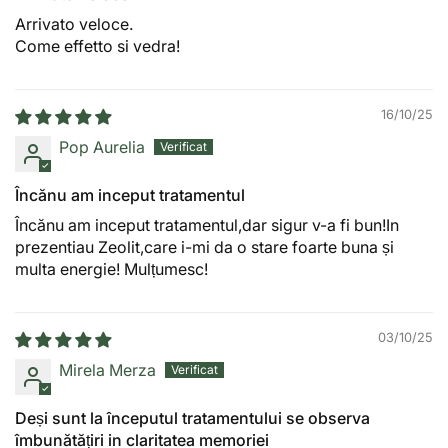
Fără pulberi din miceliu sau ciuperci măcinate
– doar
Arrivato veloce.
extract activ concentrat.
Come effetto si vedra!
Capsule vegetale
, potrivite pentru vegani și vegetarieni.
Fără excipienți cu gluten sau lactoză
.
16/10/25
Potrivit pentru susținerea memoriei, clarității mentale și
sănătății digestive
.
Pop Aurelia
De ce am ales acest produs?
Încănu am inceput tratamentul
Pe piață există foarte multe suplimente care promit
Încănu am inceput tratamentul,dar sigur v-a fi bun!In
rezultate spectaculoase, însă diferențele dintre ele pot fi
semnificative. În selecția produselor pentru magazinul
prezentiau Zeolit,care i-mi da o stare foarte buna și
meu urmăresc întotdeauna câteva criterii esențiale:
multa energie! Mulțumesc!
calitatea ingredientelor, existența unor studii științifice
relevante, seriozitatea producătorului și transparența
privind compoziția produsului.
03/10/25
Nu aleg produsele doar pe baza marketingului sau a
Mirela Merza
popularității lor. Prefer formule realizate de producători
care utilizează ingrediente standardizate, tehnologii
moderne de fabricație și care oferă informații clare
Deși sunt la începutul tratamentului se observa
despre concentrațiile substanțelor active.
îmbunătățiri in claritatea memoriei