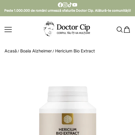
SARI LA CONȚINUT
Peste 1.000.000 de români urmează sfaturile Doctor Cip. Alătură-te comunității!
Doctor Cip - Corpul tău îți va mulțumi!
Acasă
Boala Alzheimer
Hericium Bio Extract