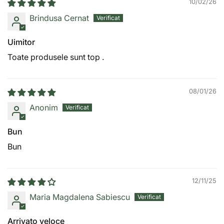
10/02/26
emoțional.
Brindusa Cernat
International Journal of Molecular Sciences, 2020
–
Hericenone, erinacine și sănătate neuronală.
Uimitor
Journal of Fungi, 2023
– Hericium erinaceus și efecte
Toate produsele sunt top .
neuroprotectoare.
Studii preclinice
– Hericium și susținerea mucoasei digestive.
De ce Hericium Bio Extract?
08/01/26
Anonim
Extract ecologic 100% pur și concentrat
din Hericium
erinaceus.
Bun
Standardizat la 30% polizaharide bioactive
, pentru un
conținut constant de compuși activi.
Bun
600 mg extract ecologic de Hericium per doză zilnică
de 2
capsule.
12/11/25
180 mg polizaharide bioactive per doză zilnică
.
Maria Magdalena Sabiescu
Conține extract ecologic de acerola
, sursă naturală de
vitamina C.
Arrivato veloce