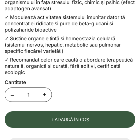
organismului în fața stresului fizic, chimic și psihic (efect
adaptogen avansat)
✓
Modulează activitatea sistemului imunitar datorită
concentrației ridicate și pure de beta-glucani și
polizaharide bioactive
✓
Susține organele țintă și homeostazia celulară
(sistemul nervos, hepatic, metabolic sau pulmonar –
specific fiecărei varietăți)
✓
Recomandat celor care caută o abordare terapeutică
naturală, organică și curată, fără aditivi, certificată
ecologic
Cantitate
Quantity
+ ADAUGĂ ÎN COȘ