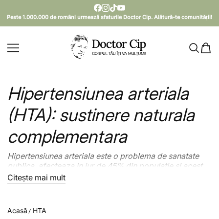
SARI LA CONȚINUT
Peste 1.000.000 de români urmează sfaturile Doctor Cip. Alătură-te comunității!
Doctor Cip - Corpul tău îți va mulțumi!
Hipertensiunea arteriala
(HTA): sustinere naturala
complementara
Hipertensiunea arteriala este o problema de sanatate
publica, afecteaza in jur de 45% din populatie si acest
procent este intr-o continua crestere.
Citește mai mult
Citește mai puțin
Doar
aproximativ jumatate dintre hipertensivi stiu ca au
boala
, iar dintre acestia
numai 1 din 5
are tensiunea
corect controlata.
Acasă
HTA