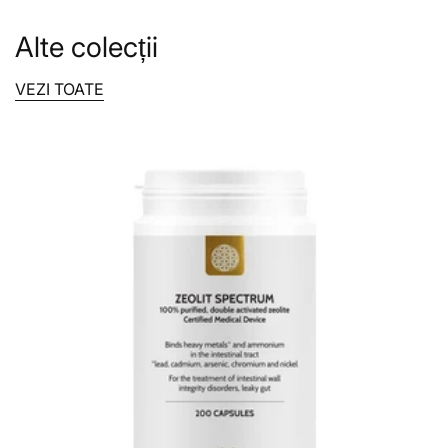
Scaderea în greutate este
una dintre cele mai
eficiente masuri non-farmacologice
pentru
Alte colecții
reducerea tensiunii arteriale, uneori cu efect
comparabil cu cel al unui medicament
VEZI TOATE
antihipertensiv.
Datele din meta-analize arata o relatie aproape
liniara: pentru fiecare
kilogram pierdut
, tensiunea
arteriala sistolica scade in medie cu
1 mmHg
(si diastolica cu ~0,5 mmHg).
De exemplu, o persoana care slabeste 10 kg poate
avea o scadere de
10/5 mmHg
fara alta interventie.
Pentru detalii privind postul intermitent, vedeti cartea
"Slabeste fara sa numeri caloriile".
administrarea de
extract din frunze de maslin
,
70 ml/zi.
Extractul din frunze de maslin contine substante care reduc
tensiunea arteriala. In cazul in care se administreaza
medicamente antihipertensive, este necesara monitorizarea
atenta a TA, pentru a nu scadea foarte mult.