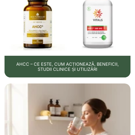
AHCC – CE ESTE, CUM ACȚIONEAZĂ, BENEFICII,
STUDII CLINICE ȘI UTILIZĂRI