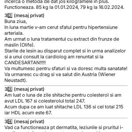
incerca o metoda de dat jos kilogramele in plus.
Functioneaza. 85 kg la 01.01.2024, 79 kg la 16.02.2024.
32️⃣ (mesaj privat)
Buna ziua,
In luna martie v-am cerut sfatul pentru hipertensiune
arteriala.
Am urmat o luna tratamentul cu extract din frunze de
maslin (Olife).
Starile de lesin au disparut complet si in urma analizelor
si a unui consult la cardiolog am renuntat si la
CANDESARTAN!!!!!
Va multumesc pentru sfaturi si va doresc multa sanatate!
Va urmaresc cu drag si va salut din Austria (Wiener
Neustadt).
33️⃣ (mesaj privat)
Am luat o luna de zile shitache pentru colesterol si am
avut LDL 167 si colesterolul total 247.
Acum dupa ce am luat shitache LDL 136 si cel total 215
iar HDL acum este 67.
34️⃣ (mesaj privat)
Vad ca functioneaza pt dermatita, leziunile si pruritul i-