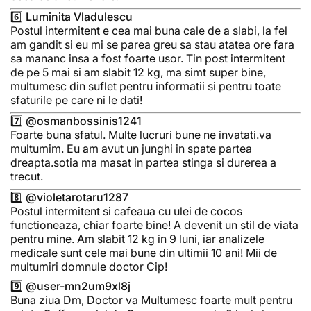
6️⃣ Luminita Vladulescu
Postul intermitent e cea mai buna cale de a slabi, la fel
am gandit si eu mi se parea greu sa stau atatea ore fara
sa mananc insa a fost foarte usor. Tin post intermitent
de pe 5 mai si am slabit 12 kg, ma simt super bine,
multumesc din suflet pentru informatii si pentru toate
sfaturile pe care ni le dati!
7️⃣ @osmanbossinis1241
Foarte buna sfatul. Multe lucruri bune ne invatati.va
multumim. Eu am avut un junghi in spate partea
dreapta.sotia ma masat in partea stinga si durerea a
trecut.
8️⃣ @violetarotaru1287
Postul intermitent si cafeaua cu ulei de cocos
functioneaza, chiar foarte bine! A devenit un stil de viata
pentru mine. Am slabit 12 kg in 9 luni, iar analizele
medicale sunt cele mai bune din ultimii 10 ani! Mii de
multumiri domnule doctor Cip!
9️⃣ @user-mn2um9xl8j
Buna ziua Dm, Doctor va Multumesc foarte mult pentru