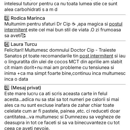
intelesul tuturor pentru ca nu toata lumea stie ce sunt
alea carbohidrati s a m d
3️⃣ Rodica Marinca
Multumim pentru sfaturi Dr Cip ☕ ,apa magica si
postul
intermitent
este cel mai bun stil de viata .O zi frumoasa
sa aveti🥰
4️⃣ Laura Turcu
Felicitari! Multumesc domnului Doctor Cip - Traieste
Sanatos pt toate recomandarile tin
post intermitent
si iau
o linguratita din ulei de cocos MCT din aprilie am slabit
cit miam dorit+nu mai am probleme cu tensiunea si
inima +ca ma simpt foarte bine,continuu inca multumesc
inca o data
5️⃣ (Mesaj privat)
Este mare lucru ca ati scris aceasta carte in felul
acesta...adica nu sa stai sa tot numeri pe calorii si mai
ales ca nu sunt excluse inafara de zahar chiar toate
celelate cum ar fi pastele, painea ,etc. ci reduceti doar
cantitatea...va multumesc si Dumnezeu sa vegheze de
deasupra in tot ce faceti si sa va binecuvanteze cu tot
ceea ce aveti nevoie.