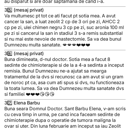
au disparut si are doar saptamana de cand i-a.
35️⃣ (mesaj privat)
Va multumesc pt tot ce ati facut pt sotia mea. A avut
cancer la san, a luat zeolit 2 cp de 3 ori pe zi, AHCC 2
cp pe zi, ulei chimen negru 3 cp pe zi, suc aronia 100 ml
pe zi si cancerul la san in stadiul 3 s-a remis substantial
si nu mai este nevoie de mastectomie. Sa va dea bunul
Dumnezeu multa sanatate. 💋💋💋❤️❤️❤️
36️⃣ (mesaj privat)
Buna dimineata, d-nul doctor. Sotia mea a facut 8
sedinte de chimioterapie si de la a 4-a sedinta a inceput
remisia. Bunul Dumnezeu ne-a ajutat sa mearga
tratamentul de la dvs si recunosc ca am avut si un gram
de noroc pt ca, asa cum ati spus si dvs, nu functioneaza
la toata lumea. Sa va dea Dumnezeu multa sanatate dvs
si familiei ❤️❤️❤️😘😘😘
37️⃣ Elena Barbu
Buna seara Domnul Doctor. Sant Barbu Elena, v-am scris
cu ceva timp in urma, pe cand inca faceam sedinte de
chimioterapie dupa o operatie de tumora maligna la
ovar si uter. Din luna februarie am inceput sa iau Zeolit