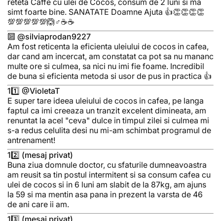
reteta Caffe cu ulei de Cocos, consum de 2 luni si ma
simt foarte bine. SANATATE Doamne Ajuta 👍👏👏👏👏
💯💯💯💯💯🙆♂️☕☕
🔟 @silviaprodan9227
Am fost reticenta la eficienta uleiului de cocos in cafea,
dar cand am incercat, am constatat ca pot sa nu mananc
multe ore si culmea, sa nici nu imi fie foame. Incredibil
de buna si eficienta metoda si usor de pus in practica 👍
11️⃣ @VioletaT
E super tare ideea uleiului de cocos in cafea, pe langa
faptul ca imi creeaza un tranzit excelent dimineata, am
renuntat la acel "ceva" dulce in timpul zilei si culmea mi
s-a redus celulita desi nu mi-am schimbat programul de
antrenament!
12️⃣ (mesaj privat)
Buna ziua domnule doctor, cu sfaturile dumneavoastra
am reusit sa tin postul intermitent si sa consum cafea cu
ulei de cocos si in 6 luni am slabit de la 87kg, am ajuns
la 59 si ma mentin asa pana in prezent la varsta de 46
de ani care ii am.
13️⃣ (mesaj privat)