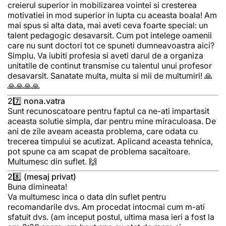
creierul superior in mobilizarea vointei si cresterea
motivatiei in mod superior in lupta cu aceasta boala! Am
mai spus si alta data, mai aveti ceva foarte special: un
talent pedagogic desavarsit. Cum pot intelege oamenii
care nu sunt doctori tot ce spuneti dumneavoastra aici?
Simplu. Va iubiti profesia si aveti darul de a organiza
unitatile de continut transmise cu talentul unui profesor
desavarsit. Sanatate multa, multa si mii de multumiri! 🙏
🙏🙏🙏🙏
27️⃣ nona.vatra
Sunt recunoscatoare pentru faptul ca ne-ati impartasit
aceasta solutie simpla, dar pentru mine miraculoasa. De
ani de zile aveam aceasta problema, care odata cu
trecerea timpului se acutizat. Aplicand aceasta tehnica,
pot spune ca am scapat de problema sacaitoare.
Multumesc din suflet. 🙌
28️⃣ (mesaj privat)
Buna dimineata!
Va multumesc inca o data din suflet pentru
recomandarile dvs. Am procedat intocmai cum m-ati
sfatuit dvs. (am inceput postul, ultima masa ieri a fost la