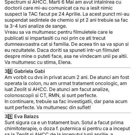
Spectrum si AHCC. Marti 6 Mai am avut intalnirea cu
doctorii care mi-au comunicat ca nu a iesit nimic
suspect la TAC facut pe 24 Aprilie. La acest punct mi-au
suspendat sedintele de chemio si pt 2 ani trebuie sa fac
la 3-4 luni analize de sange.
Vreau sa va multumesc pentru filmuletele care le
publicati si impartasiti cu noi prin ce ati trecut
dumneavoastra cat si familia. De aceea tin sa va spun si
eu rezultatele. Daca doriti sa spuneti intr-un filmulet
despre mine o puteti face, asa ne vindecam unii pe altii.
Va multumesc cu stima, Elena.
38️⃣ Gabriela Gabi
Am vorbit cu dvs in privat acum 2 ani. De atunci am fost
operata la colon, nu am urmat tratament oncologic, am
luat Zeolit si AHCC. De atunci am facut analize,
colonoscopii si CT, RMN, si sunt perfecte.
In continuare, trebuie sa fac investigatii, dar pana acum
sunt perfecte. Va multumesc din suflet!
39️⃣ Eva Balazs
Sunt sigura ca e un tratament bun. Sotul a facut prima
chimitoterapie, o doza f. puternica si pentru ca a inceput
sa ia Zeolit si AHCC de la inceputul lunii aprilie, a