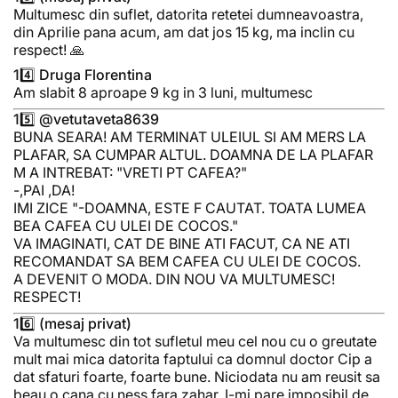
Multumesc din suflet, datorita retetei dumneavoastra,
din Aprilie pana acum, am dat jos 15 kg, ma inclin cu
respect! 🙏
14️⃣ Druga Florentina
Am slabit 8 aproape 9 kg in 3 luni, multumesc
15️⃣ @vetutaveta8639
BUNA SEARA! AM TERMINAT ULEIUL SI AM MERS LA
PLAFAR, SA CUMPAR ALTUL. DOAMNA DE LA PLAFAR
M A INTREBAT: "VRETI PT CAFEA?"
-,PAI ,DA!
IMI ZICE "-DOAMNA, ESTE F CAUTAT. TOATA LUMEA
BEA CAFEA CU ULEI DE COCOS."
VA IMAGINATI, CAT DE BINE ATI FACUT, CA NE ATI
RECOMANDAT SA BEM CAFEA CU ULEI DE COCOS.
A DEVENIT O MODA. DIN NOU VA MULTUMESC!
RESPECT!
16️⃣ (mesaj privat)
Va multumesc din tot sufletul meu cel nou cu o greutate
mult mai mica datorita faptului ca domnul doctor Cip a
dat sfaturi foarte, foarte bune. Niciodata nu am reusit sa
beau o cana cu ness fara zahar. I-mi pare imposibil de