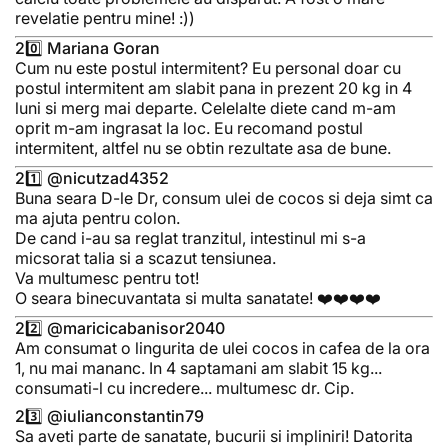
revelatie pentru mine! :))
20️⃣ Mariana Goran
Cum nu este postul intermitent? Eu personal doar cu
postul intermitent am slabit pana in prezent 20 kg in 4
luni si merg mai departe. Celelalte diete cand m-am
oprit m-am ingrasat la loc. Eu recomand postul
intermitent, altfel nu se obtin rezultate asa de bune.
21️⃣ @nicutzad4352
Buna seara D-le Dr, consum ulei de cocos si deja simt ca
ma ajuta pentru colon.
De cand i-au sa reglat tranzitul, intestinul mi s-a
micsorat talia si a scazut tensiunea.
Va multumesc pentru tot!
O seara binecuvantata si multa sanatate! ❤️❤️❤️❤️
22️⃣ @maricicabanisor2040
Am consumat o lingurita de ulei cocos in cafea de la ora
1, nu mai mananc. In 4 saptamani am slabit 15 kg...
consumati-l cu incredere... multumesc dr. Cip.
23️⃣ @iulianconstantin79
Sa aveti parte de sanatate, bucurii si impliniri! Datorita