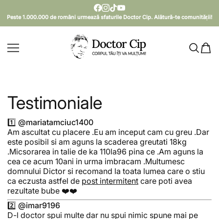
SARI LA CONȚINUT
Peste 1.000.000 de români urmează sfaturile Doctor Cip. Alătură-te comunității!
Doctor Cip - Corpul tău îți va mulțumi!
Testimoniale
1️⃣ @mariatamciuc1400
Am ascultat cu placere .Eu am inceput cam cu greu .Dar
este posibil si am aguns la scaderea greutati 18kg
.Micsorarea in talie de ka 110la96 pina ce .Am aguns la
cea ce acum 10ani in urma imbracam .Multumesc
domnului Dictor si recomand la toata lumea care o stiu
ca eczusta astfel de
post intermitent
care poti avea
rezultate bube ❤️❤️
2️⃣ @imar9196
D-l doctor spui multe dar nu spui nimic spune mai pe