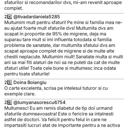
sfaturilor si recomandarilor dvs, mi-am revenit aproape
complet.
24️⃣ @tivadardaniela5285
Multumim mult pentru sfaturi! Pe mine si familia mea ne-
au ajutat foarte mult sfaturile dvs! Multumita dvs am
scapat in proportie de 95% de migrene, deja ma
suparau tare mult si imi influenta totodata si familia
problema de sanatate, dar multumita sfatului dvs am
scapat aproape complet de migrene si de multe alte
chestii neplacute. Multumim mult! Sanatate multa si multi
ani sa mai fiti alaturi de noi sa ne puteti da cat de multe
sfaturi utile! Toate cele bune si multumesc inca odata
pentru toate sfaturile!
25️⃣ Doina Boiangiu
O carte excelenta, scrisa pe intelesul tuturor si cu
exemple clare.
26️⃣ @lumyanasorescu6754
Multumesc! Eu am remis diabetul de tip doi urmand
sfaturile dumneavoastra! Este o fericire sa intalnesti
astfel de doctori. Va felicit pentru felul in care ne
impartasiti lucruri atat de importante pentru a ne activa