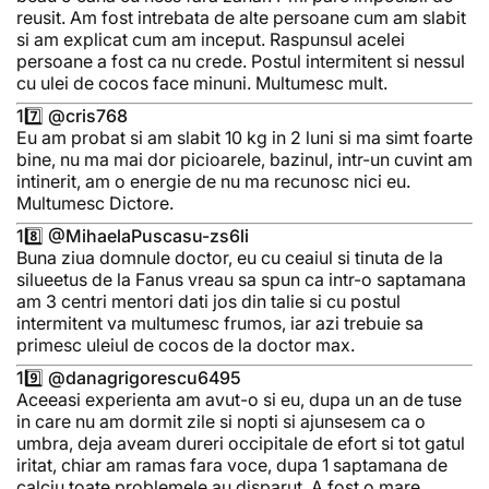
reusit. Am fost intrebata de alte persoane cum am slabit
si am explicat cum am inceput. Raspunsul acelei
persoane a fost ca nu crede. Postul intermitent si nessul
cu ulei de cocos face minuni. Multumesc mult.
17️⃣ @cris768
Eu am probat si am slabit 10 kg in 2 luni si ma simt foarte
bine, nu ma mai dor picioarele, bazinul, intr-un cuvint am
intinerit, am o energie de nu ma recunosc nici eu.
Multumesc Dictore.
18️⃣ @MihaelaPuscasu-zs6li
Buna ziua domnule doctor, eu cu ceaiul si tinuta de la
silueetus de la Fanus vreau sa spun ca intr-o saptamana
am 3 centri mentori dati jos din talie si cu postul
intermitent va multumesc frumos, iar azi trebuie sa
primesc uleiul de cocos de la doctor max.
19️⃣ @danagrigorescu6495
Aceeasi experienta am avut-o si eu, dupa un an de tuse
in care nu am dormit zile si nopti si ajunsesem ca o
umbra, deja aveam dureri occipitale de efort si tot gatul
iritat, chiar am ramas fara voce, dupa 1 saptamana de
calciu toate problemele au disparut. A fost o mare