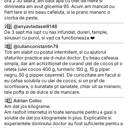
ora 2:30 seara, am baut apa cu otet de mere si
dimineata am avut glicemia 95. Acum am mancat ou
fiert tare si imi beau cafeluta, si la pranz mananc o
ciorba de peste.
29️⃣ @anyavladasel8148
De 3 sapt ma lupt cu nas infundat, dureri, tample,
sinusuri cu puroi, si vad ca functioneaza ❤️
30️⃣ @iulianconstantin79
Toti am slabit cu postul intermitent, si cu ajutorul
sfaturilor practice ale d-nului doctor. Eu beau cafeaua
simpla, dar am achizitionat de curand ulei de cocos pt o
reteta (ulei cocos 400 g, turmeric 150 g, 15 g piper
negru, 50 g pipper cayenne). De curiozitate am facut si
eu cafea solubila cu ulei de cocos, si un praf de
scortisoara, o bunatate pt sanatate, chiar uit sa mananc,
taie pofta si de dulce si de mancare.
31️⃣ Adrian Cotoc
Am dat jos kilograme.
Am rasfoit internetul in toate sensurile pentru a gasi o
solutie de dat jos kilogramele in plus. Explicatiile si
experientele domnului doctor au fost suficiente pentru a