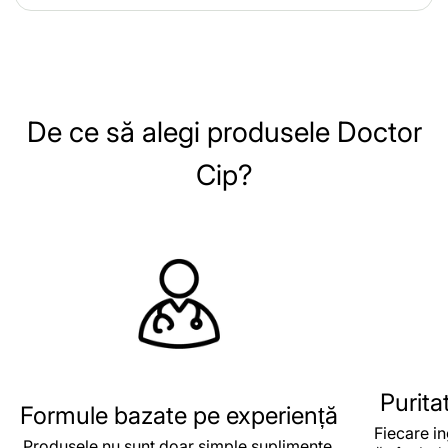
De ce să alegi produsele Doctor
Cip?
Purita
Formule bazate pe experiență
Fiecare in
Produsele nu sunt doar simple suplimente,