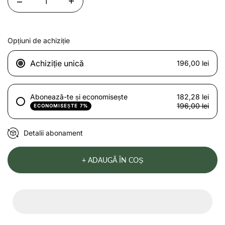
Quantity
Opțiuni de achiziție
Achiziție unică
196,00 lei
Abonează-te și economisește
182,28 lei
196,00 lei
ECONOMISEȘTE 7%
Detalii abonament
+ ADAUGĂ ÎN COȘ