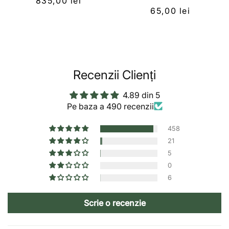
835,00 lei
65,00 lei
Recenzii Clienți
4.89 din 5
Pe baza a 490 recenzii
458
21
5
0
6
Scrie o recenzie