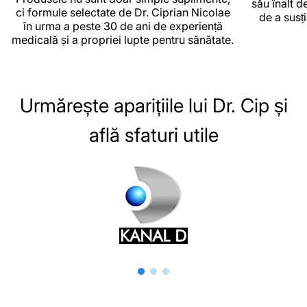
său înalt d
ci formule selectate de Dr. Ciprian Nicolae
de a susț
în urma a peste 30 de ani de experiență
medicală și a propriei lupte pentru sănătate.
Urmărește aparițiile lui Dr. Cip și
află sfaturi utile