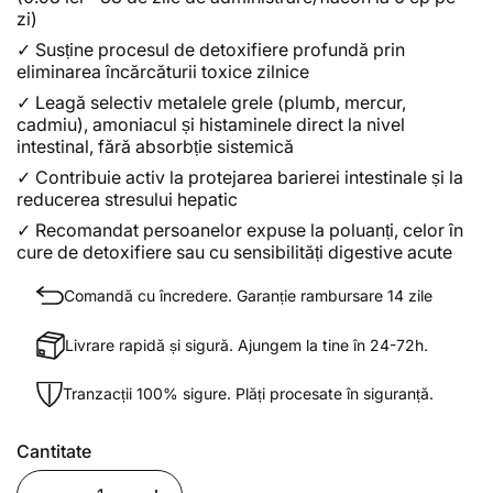
zi)
✓
Susține procesul de detoxifiere profundă prin
eliminarea încărcăturii toxice zilnice
✓
Leagă selectiv metalele grele (plumb, mercur,
cadmiu), amoniacul și histaminele direct la nivel
intestinal, fără absorbție sistemică
✓
Contribuie activ la protejarea barierei intestinale și la
reducerea stresului hepatic
✓
Recomandat persoanelor expuse la poluanți, celor în
cure de detoxifiere sau cu sensibilități digestive acute
Comandă cu încredere. Garanție rambursare 14 zile
Livrare rapidă și sigură. Ajungem la tine în 24-72h.
Tranzacții 100% sigure. Plăți procesate în siguranță.
Cantitate