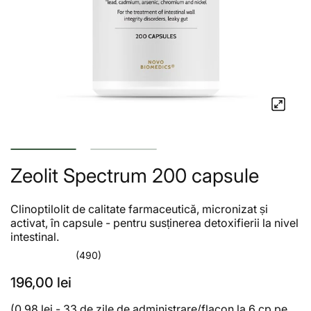
Zeolit Spectrum 200 capsule
Clinoptilolit de calitate farmaceutică, micronizat și
activat, în capsule - pentru susținerea detoxifierii la nivel
intestinal.
(490)
196,00 lei
(0.98 lei - 33 de zile de administrare/flacon la 6 cp pe