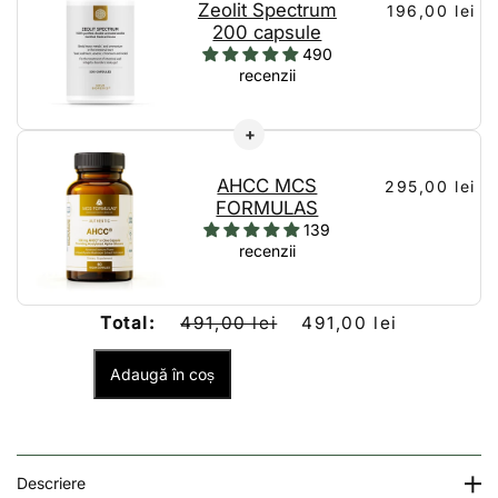
Zeolit Spectrum
196,00 lei
200 capsule
490
recenzii
AHCC MCS
295,00 lei
FORMULAS
139
recenzii
Total:
491,00 lei
491,00 lei
Adaugă în coș
Descriere