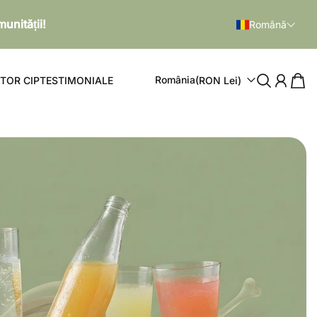
unității!
Română
România
(RON Lei)
TOR CIP
TESTIMONIALE