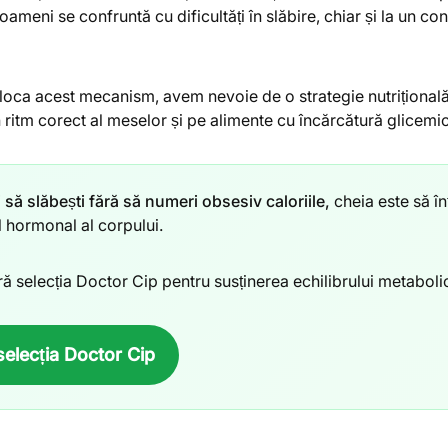
 oameni se confruntă cu dificultăți în slăbire, chiar și la un c
loca acest mecanism, avem nevoie de o strategie nutrițională
 ritm corect al meselor și pe alimente cu încărcătură glicemi
 să slăbești fără să numeri obsesiv caloriile,
cheia este să în
 hormonal al corpului.
 selecția Doctor Cip pentru susținerea echilibrului metaboli
selecția Doctor Cip