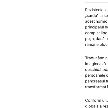
Rezistența la
„surde” la se
acest hormon
principalul h
complet lipo
puțin, dacă m
rămâne bloca
Traducând ac
imaginează-ți
deschidă poar
persoanele c
pancreasul tr
transformat î
Conform unui
globală a rez