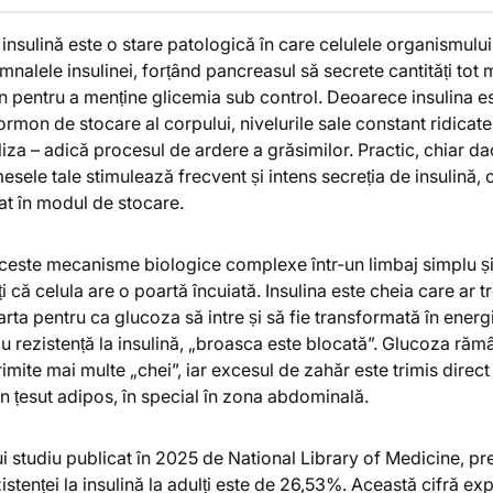
 insulină este o stare patologică în care celulele organismulu
mnalele insulinei, forțând pancreasul să secrete cantități tot 
 pentru a menține glicemia sub control. Deoarece insulina e
ormon de stocare al corpului, nivelurile sale constant ridica
liza – adică procesul de ardere a grăsimilor. Practic, chiar 
esele tale stimulează frecvent și intens secreția de insulină, 
t în modul de stocare.
este mecanisme biologice complexe într-un limbaj simplu și 
 că celula are o poartă încuiată. Insulina este cheia care ar t
ta pentru ca glucoza să intre și să fie transformată în energ
u rezistență la insulină, „broasca este blocată”. Glucoza răm
imite mai multe „chei”, iar excesul de zahăr este trimis direct î
n țesut adipos, în special în zona abdominală.
 studiu publicat în 2025 de National Library of Medicine, pr
istenței la insulină la adulți este de 26,53%. Această cifră ex