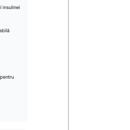
a
 insulinei
abilă
 pentru
a