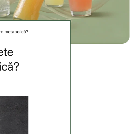
are metabolică?
ete
ică?