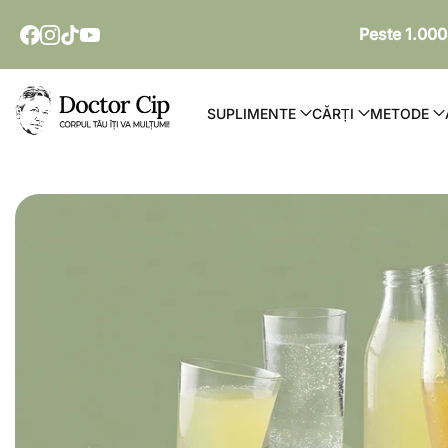
SARI LA CONȚINUT
Peste 1.000
Doctor Cip - Corpul tău îți va mulțumi!
SUPLIMENTE
CĂRȚI
METODE