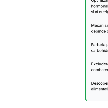
Optimiza
hormonală
și al nutr
Mecanis
depinde de
Farfuria 
carbohidr
Excluder
combatere
Descoper
alimentaț