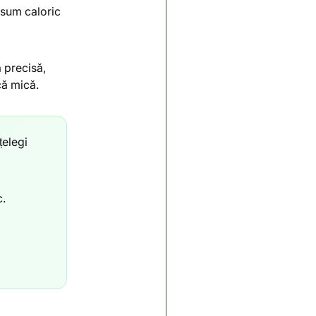
onsum caloric
 precisă,
că mică.
țelegi
c.