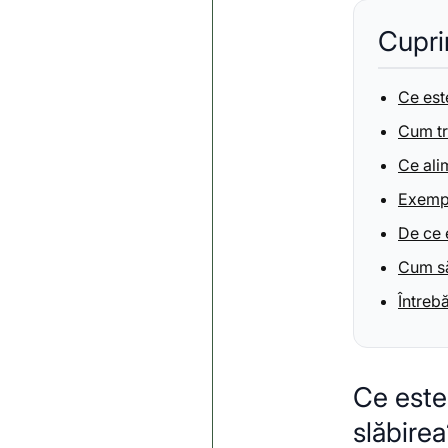
Cupri
Ce est
Cum tr
Ce alim
Exempl
De ce 
Cum să 
Întreb
Ce este
slăbire