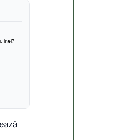
ulinei?
hează