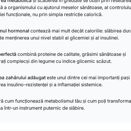
rea metabolică
și scăderea în greutate se obțin prin resetare
 a organismului cu ajutorul meselor sănătoase, al controlului
iției funcționale, nu prin simpla restricție calorică.
mul hormonal
contează mai mult decât caloriile: slăbirea dur
 menținerea unui nivel stabil al glicemiei și al insulinei.
perfectă
combină proteine de calitate, grăsimi sănătoase și
ați complecși din legume cu indice glicemic scăzut.
ea zahărului adăugat
este unul dintre cei mai importanți pași
a insulino-rezistenței și a inflamației sistemice.
ă cum funcționează metabolismul tău și cum poți transform
ia într-un instrument puternic de slăbire.