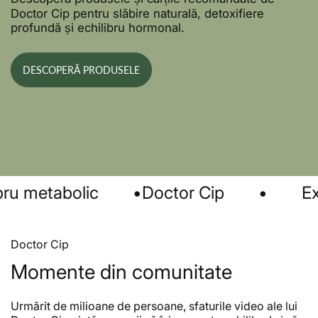
Doctor Cip pentru slăbire naturală, detoxifiere
profundă și echilibru hormonal.
DESCOPERĂ PRODUSELE
u metabolic
•
Doctor Cip
•
Exper
Doctor Cip
Momente din comunitate
Urmărit de milioane de persoane, sfaturile video ale lui