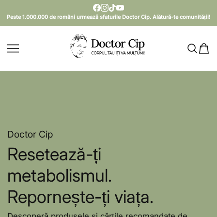
SARI LA CONȚINUT
Peste 1.000.000 de români urmează sfaturile Doctor Cip. Alătură-te comunității!
Doctor Cip - Corpul tău îți v
Doctor Cip
Resetează-ți
metabolismul.
Repornește-ți viața.
Descoperă produsele și cărțile recomandate de