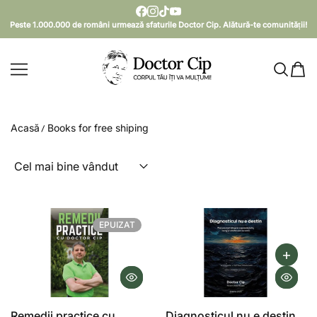
SARI LA CONȚINUT
Peste 1.000.000 de români urmează sfaturile Doctor Cip. Alătură-te comunității!
Doctor Cip - Corpul tău îți va mulțumi!
Acasă
Books for free shiping
EPUIZAT
Remedii practice cu
Diagnosticul nu e destin