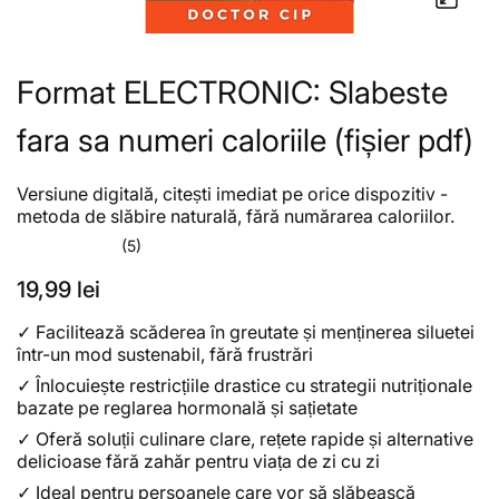
Format ELECTRONIC: Slabeste
fara sa numeri caloriile (fișier pdf)
Versiune digitală, citești imediat pe orice dispozitiv -
metoda de slăbire naturală, fără numărarea caloriilor.
(5)
19,99 lei
✓
Facilitează scăderea în greutate și menținerea siluetei
într-un mod sustenabil, fără frustrări
✓
Înlocuiește restricțiile drastice cu strategii nutriționale
bazate pe reglarea hormonală și sațietate
✓
Oferă soluții culinare clare, rețete rapide și alternative
delicioase fără zahăr pentru viața de zi cu zi
✓
Ideal pentru persoanele care vor să slăbească