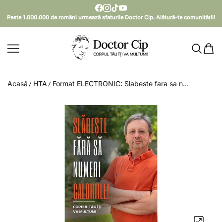
SARI LA CONȚINUT
Peste 1.000.000 de români urmează sfaturile Doctor Cip. Alătură-te comunității!
Doctor Cip - Corpul tău îți va mulțumi!
Acasă
HTA
Format ELECTRONIC: Slabeste fara sa n...