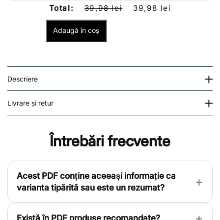
Total:
39,98 lei
39,98 lei
Adaugă în coș
Descriere
Livrare și retur
Întrebări frecvente
Acest PDF conține aceeași informație ca
varianta tipărită sau este un rezumat?
Există în PDF produse recomandate?