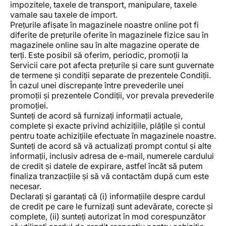
impozitele, taxele de transport, manipulare, taxele
vamale sau taxele de import.
Prețurile afișate în magazinele noastre online pot fi
diferite de prețurile oferite în magazinele fizice sau în
magazinele online sau în alte magazine operate de
terți. Este posibil să oferim, periodic, promoții la
Servicii care pot afecta prețurile și care sunt guvernate
de termene și condiții separate de prezentele Condiții.
În cazul unei discrepanțe între prevederile unei
promoții și prezentele Condiții, vor prevala prevederile
promoției.
Sunteți de acord să furnizați informații actuale,
complete și exacte privind achizițiile, plățile și contul
pentru toate achizițiile efectuate în magazinele noastre.
Sunteți de acord să vă actualizați prompt contul și alte
informații, inclusiv adresa de e-mail, numerele cardului
de credit și datele de expirare, astfel încât să putem
finaliza tranzacțiile și să vă contactăm după cum este
necesar.
Declarați și garantați că (i) informațiile despre cardul
de credit pe care le furnizați sunt adevărate, corecte și
complete, (ii) sunteți autorizat în mod corespunzător