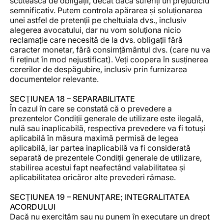
scutească de obligații, decât dacă suferiți un prejudiciu
semnificativ. Putem controla apărarea și soluționarea
unei astfel de pretenții pe cheltuiala dvs., inclusiv
alegerea avocatului, dar nu vom soluționa nicio
reclamație care necesită de la dvs. obligații fără
caracter monetar, fără consimțământul dvs. (care nu va
fi reținut în mod nejustificat). Veți coopera în susținerea
cererilor de despăgubire, inclusiv prin furnizarea
documentelor relevante.
SECȚIUNEA 18 – SEPARABILITATE
În cazul în care se constată că o prevedere a
prezentelor Condiții generale de utilizare este ilegală,
nulă sau inaplicabilă, respectiva prevedere va fi totuși
aplicabilă în măsura maximă permisă de legea
aplicabilă, iar partea inaplicabilă va fi considerată
separată de prezentele Condiții generale de utilizare,
stabilirea acestui fapt neafectând valabilitatea și
aplicabilitatea oricăror alte prevederi rămase.
SECȚIUNEA 19 – RENUNȚARE; INTEGRALITATEA
ACORDULUI
Dacă nu exercităm sau nu punem în executare un drept