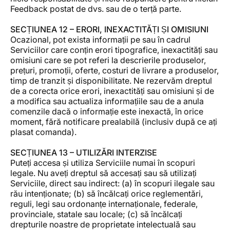
Feedback postat de dvs. sau de o terță parte.
SECȚIUNEA 12 – ERORI, INEXACTITĂȚI ȘI OMISIUNI
Ocazional, pot exista informații pe sau în cadrul
Serviciilor care conțin erori tipografice, inexactități sau
omisiuni care se pot referi la descrierile produselor,
prețuri, promoții, oferte, costuri de livrare a produselor,
timp de tranzit și disponibilitate. Ne rezervăm dreptul
de a corecta orice erori, inexactități sau omisiuni și de
a modifica sau actualiza informațiile sau de a anula
comenzile dacă o informație este inexactă, în orice
moment, fără notificare prealabilă (inclusiv după ce ați
plasat comanda).
SECȚIUNEA 13 – UTILIZĂRI INTERZISE
Puteți accesa și utiliza Serviciile numai în scopuri
legale. Nu aveți dreptul să accesați sau să utilizați
Serviciile, direct sau indirect: (a) în scopuri ilegale sau
rău intenționate; (b) să încălcați orice reglementări,
reguli, legi sau ordonanțe internaționale, federale,
provinciale, statale sau locale; (c) să încălcați
drepturile noastre de proprietate intelectuală sau