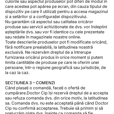
culorile sau aspectul produselor pot diferi de modul în
care acestea pot apărea pe ecran, din cauza tipului de
dispozitiv pe care îl utilizați pentru a accesa magazinul
și a setărilor și a configurației dispozitivului.
Nu garantăm că aspectul sau calitatea oricăror
produse sau servicii achiziționate de dvs. vor îndeplini
așteptările dvs. sau vor fi identice cu cele prezentate
sau redate în magazinele noastre online.
Toate descrierile produselor pot fi modificate oricând,
fără notificare prealabilă, la latitudinea noastră
exclusivă. Ne rezervăm dreptul de a întrerupe
furnizarea oricărui produs în orice moment și putem
limita cantitățile de produse pe care le oferim unei
persoane, într-o regiune geografică sau jurisdicție, de
la caz la caz.
SECȚIUNEA 3 – COMENZI
Când plasați o comandă, faceți o ofertă de
cumpărare.Doctor Cip își rezervă dreptul de a accepta
sau refuza comanda dvs. din orice motiv, la latitudinea
sa. Comanda dvs. nu este acceptată până când Doctor
Cip nu confirmă acceptarea. Trebuie să primim și să
prelucrăm plata dvs. înainte ca comanda să fie