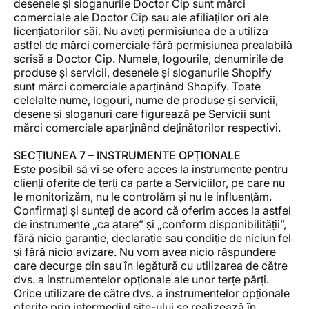
desenele și sloganurile Doctor Cip sunt mărci
comerciale ale Doctor Cip sau ale afiliaților ori ale
licențiatorilor săi. Nu aveți permisiunea de a utiliza
astfel de mărci comerciale fără permisiunea prealabilă
scrisă a Doctor Cip. Numele, logourile, denumirile de
produse și servicii, desenele și sloganurile Shopify
sunt mărci comerciale aparținând Shopify. Toate
celelalte nume, logouri, nume de produse și servicii,
desene și sloganuri care figurează pe Servicii sunt
mărci comerciale aparținând deținătorilor respectivi.
SECȚIUNEA 7 – INSTRUMENTE OPȚIONALE
Este posibil să vi se ofere acces la instrumente pentru
clienți oferite de terți ca parte a Serviciilor, pe care nu
le monitorizăm, nu le controlăm și nu le influențăm.
Confirmați și sunteți de acord că oferim acces la astfel
de instrumente „ca atare” și „conform disponibilității”,
fără nicio garanție, declarație sau condiție de niciun fel
și fără nicio avizare. Nu vom avea nicio răspundere
care decurge din sau în legătură cu utilizarea de către
dvs. a instrumentelor opționale ale unor terțe părți.
Orice utilizare de către dvs. a instrumentelor opționale
oferite prin intermediul site-ului se realizează în