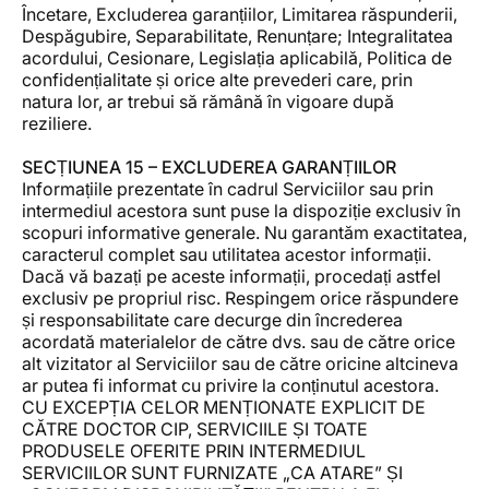
Încetare, Excluderea garanțiilor, Limitarea răspunderii,
Despăgubire, Separabilitate, Renunțare; Integralitatea
acordului, Cesionare, Legislația aplicabilă, Politica de
confidențialitate și orice alte prevederi care, prin
natura lor, ar trebui să rămână în vigoare după
reziliere.
SECȚIUNEA 15 – EXCLUDEREA GARANȚIILOR
Informațiile prezentate în cadrul Serviciilor sau prin
intermediul acestora sunt puse la dispoziție exclusiv în
scopuri informative generale. Nu garantăm exactitatea,
caracterul complet sau utilitatea acestor informații.
Dacă vă bazați pe aceste informații, procedați astfel
exclusiv pe propriul risc. Respingem orice răspundere
și responsabilitate care decurge din încrederea
acordată materialelor de către dvs. sau de către orice
alt vizitator al Serviciilor sau de către oricine altcineva
ar putea fi informat cu privire la conținutul acestora.
CU EXCEPȚIA CELOR MENȚIONATE EXPLICIT DE
CĂTRE DOCTOR CIP, SERVICIILE ȘI TOATE
PRODUSELE OFERITE PRIN INTERMEDIUL
SERVICIILOR SUNT FURNIZATE „CA ATARE” ȘI