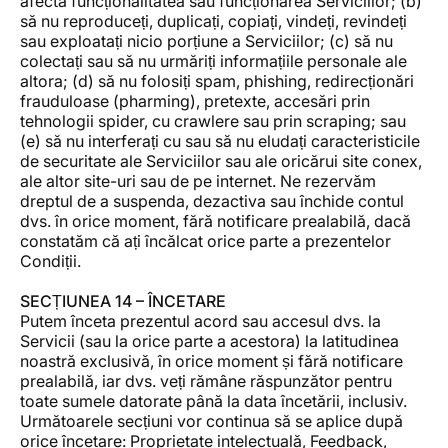
afecta funcționalitatea sau funcționarea Serviciilor; (b)
să nu reproduceți, duplicați, copiați, vindeți, revindeți
sau exploatați nicio porțiune a Serviciilor; (c) să nu
colectați sau să nu urmăriți informațiile personale ale
altora; (d) să nu folosiți spam, phishing, redirecționări
frauduloase (pharming), pretexte, accesări prin
tehnologii spider, cu crawlere sau prin scraping; sau
(e) să nu interferați cu sau să nu eludați caracteristicile
de securitate ale Serviciilor sau ale oricărui site conex,
ale altor site-uri sau de pe internet. Ne rezervăm
dreptul de a suspenda, dezactiva sau închide contul
dvs. în orice moment, fără notificare prealabilă, dacă
constatăm că ați încălcat orice parte a prezentelor
Condiții.
SECȚIUNEA 14 – ÎNCETARE
Putem înceta prezentul acord sau accesul dvs. la
Servicii (sau la orice parte a acestora) la latitudinea
noastră exclusivă, în orice moment și fără notificare
prealabilă, iar dvs. veți rămâne răspunzător pentru
toate sumele datorate până la data încetării, inclusiv.
Următoarele secțiuni vor continua să se aplice după
orice încetare: Proprietate intelectuală, Feedback,