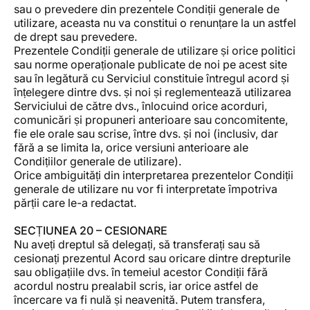
sau o prevedere din prezentele Condiții generale de
utilizare, aceasta nu va constitui o renunțare la un astfel
de drept sau prevedere.
Prezentele Condiții generale de utilizare și orice politici
sau norme operaționale publicate de noi pe acest site
sau în legătură cu Serviciul constituie întregul acord și
înțelegere dintre dvs. și noi și reglementează utilizarea
Serviciului de către dvs., înlocuind orice acorduri,
comunicări și propuneri anterioare sau concomitente,
fie ele orale sau scrise, între dvs. și noi (inclusiv, dar
fără a se limita la, orice versiuni anterioare ale
Condițiilor generale de utilizare).
Orice ambiguități din interpretarea prezentelor Condiții
generale de utilizare nu vor fi interpretate împotriva
părții care le-a redactat.
SECȚIUNEA 20 – CESIONARE
Nu aveți dreptul să delegați, să transferați sau să
cesionați prezentul Acord sau oricare dintre drepturile
sau obligațiile dvs. în temeiul acestor Condiții fără
acordul nostru prealabil scris, iar orice astfel de
încercare va fi nulă și neavenită. Putem transfera,