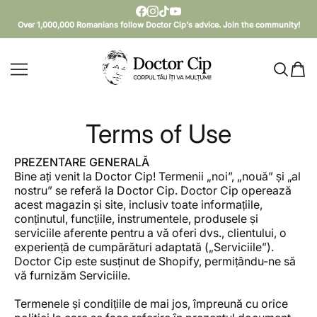
EXTRACT CONTENT
Over 1,000,000 Romanians follow Doctor Cip's advice. Join the community!
Doctor Cip - Corpul tău îți va mulțumi!
Terms of Use
PREZENTARE GENERALĂ
Bine ați venit la Doctor Cip! Termenii „noi”, „nouă” și „al
nostru” se referă la Doctor Cip. Doctor Cip operează
acest magazin și site, inclusiv toate informațiile,
conținutul, funcțiile, instrumentele, produsele și
serviciile aferente pentru a vă oferi dvs., clientului, o
experiență de cumpărături adaptată („Serviciile”).
Doctor Cip este susținut de Shopify, permițându-ne să
vă furnizăm Serviciile.
Termenele și condițiile de mai jos, împreună cu orice