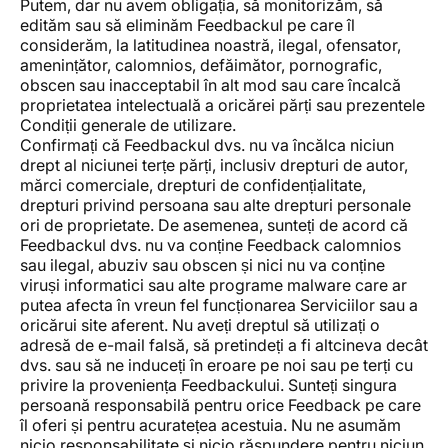
Putem, dar nu avem obligația, să monitorizăm, să
edităm sau să eliminăm Feedbackul pe care îl
considerăm, la latitudinea noastră, ilegal, ofensator,
amenințător, calomnios, defăimător, pornografic,
obscen sau inacceptabil în alt mod sau care încalcă
proprietatea intelectuală a oricărei părți sau prezentele
Condiții generale de utilizare.
Confirmați că Feedbackul dvs. nu va încălca niciun
drept al niciunei terțe părți, inclusiv drepturi de autor,
mărci comerciale, drepturi de confidențialitate,
drepturi privind persoana sau alte drepturi personale
ori de proprietate. De asemenea, sunteți de acord că
Feedbackul dvs. nu va conține Feedback calomnios
sau ilegal, abuziv sau obscen și nici nu va conține
viruși informatici sau alte programe malware care ar
putea afecta în vreun fel funcționarea Serviciilor sau a
oricărui site aferent. Nu aveți dreptul să utilizați o
adresă de e-mail falsă, să pretindeți a fi altcineva decât
dvs. sau să ne induceți în eroare pe noi sau pe terți cu
privire la proveniența Feedbackului. Sunteți singura
persoană responsabilă pentru orice Feedback pe care
îl oferi și pentru acuratețea acestuia. Nu ne asumăm
nicio responsabilitate și nicio răspundere pentru niciun