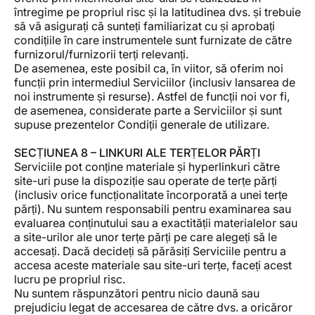
întregime pe propriul risc și la latitudinea dvs. și trebuie
să vă asigurați că sunteți familiarizat cu și aprobați
condițiile în care instrumentele sunt furnizate de către
furnizorul/furnizorii terți relevanți.
De asemenea, este posibil ca, în viitor, să oferim noi
funcții prin intermediul Serviciilor (inclusiv lansarea de
noi instrumente și resurse). Astfel de funcții noi vor fi,
de asemenea, considerate parte a Serviciilor și sunt
supuse prezentelor Condiții generale de utilizare.
SECȚIUNEA 8 – LINKURI ALE TERȚELOR PĂRȚI
Serviciile pot conține materiale și hyperlinkuri către
site-uri puse la dispoziție sau operate de terțe părți
(inclusiv orice funcționalitate încorporată a unei terțe
părți). Nu suntem responsabili pentru examinarea sau
evaluarea conținutului sau a exactității materialelor sau
a site-urilor ale unor terțe părți pe care alegeți să le
accesați. Dacă decideți să părăsiți Serviciile pentru a
accesa aceste materiale sau site-uri terțe, faceți acest
lucru pe propriul risc.
Nu suntem răspunzători pentru nicio daună sau
prejudiciu legat de accesarea de către dvs. a oricăror