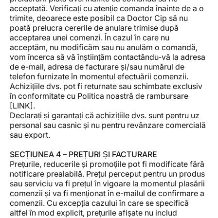
acceptată. Verificați cu atenție comanda înainte de a o
trimite, deoarece este posibil ca Doctor Cip să nu
poată prelucra cererile de anulare trimise după
acceptarea unei comenzi. În cazul în care nu
acceptăm, nu modificăm sau nu anulăm o comandă,
vom încerca să vă înștiințăm contactându-vă la adresa
de e-mail, adresa de facturare și/sau numărul de
telefon furnizate în momentul efectuării comenzii.
Achizițiile dvs. pot fi returnate sau schimbate exclusiv
în conformitate cu Politica noastră de rambursare
[LINK].
Declarați și garantați că achizițiile dvs. sunt pentru uz
personal sau casnic și nu pentru revânzare comercială
sau export.
SECȚIUNEA 4 – PREȚURI ȘI FACTURARE
Prețurile, reducerile și promoțiile pot fi modificate fără
notificare prealabilă. Prețul perceput pentru un produs
sau serviciu va fi prețul în vigoare la momentul plasării
comenzii și va fi menționat în e-mailul de confirmare a
comenzii. Cu excepția cazului în care se specifică
altfel în mod explicit, prețurile afișate nu includ