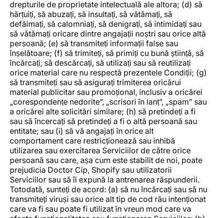
drepturile de proprietate intelectuală ale altora; (d) să
hărțuiți, să abuzați, să insultați, să vătămați, să
defăimați, să calomniați, să denigrați, să intimidați sau
să vătămați oricare dintre angajații noștri sau orice altă
persoană; (e) să transmiteți informații false sau
înșelătoare; (f) să trimiteți, să primiți cu bună știință, să
încărcați, să descărcați, să utilizați sau să reutilizați
orice material care nu respectă prezentele Condiții; (g)
să transmiteți sau să asigurați trimiterea oricărui
material publicitar sau promoțional, inclusiv a oricărei
„corespondențe nedorite”, „scrisori în lanț”, „spam” sau
a oricărei alte solicitări similare; (h) să pretindeți a fi
sau să încercați să pretindeți a fi o altă persoană sau
entitate; sau (i) să vă angajați în orice alt
comportament care restricționează sau inhibă
utilizarea sau exercitarea Serviciilor de către orice
persoană sau care, așa cum este stabilit de noi, poate
prejudicia Doctor Cip, Shopify sau utilizatorii
Serviciilor sau să îi expună la antrenarea răspunderii.
Totodată, sunteți de acord: (a) să nu încărcați sau să nu
transmiteți viruși sau orice alt tip de cod rău intenționat
care va fi sau poate fi utilizat în vreun mod care va