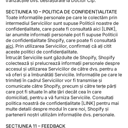
tranzacțiile dvs. desfășurate la Doctor Cip.
SECȚIUNEA 10 – POLITICA DE CONFIDENȚIALITATE
Toate informațiile personale pe care le colectăm prin
intermediul Serviciilor sunt supuse Politicii noastre de
confidențialitate, care poate fi consultată aici [LINK],
iar anumite informații personale pot fi supuse Politicii
de confidențialitate Shopify, care poate fi consultată
aici
. Prin utilizarea Serviciilor, confirmați că ați citit
aceste politici de confidențialitate.
Întrucât Serviciile sunt găzduite de Shopify, Shopify
colectează și prelucrează informații personale despre
accesul și utilizarea Serviciilor de către dvs. pentru a
vă oferi și a îmbunătăți Serviciile. Informațiile pe care le
trimiteți în cadrul Serviciilor vor fi transmise și
comunicate către Shopify, precum și către terțe părți
care pot fi situate în alte țări decât cea în care
domiciliați, pentru a vă furniza Serviciile. Consultați
politica noastră de confidențialitate [LINK] pentru mai
multe detalii despre modul în care noi, Shopify și
partenerii noștri utilizăm informațiile dvs. personale.
SECȚIUNEA 11 – FEEDBACK