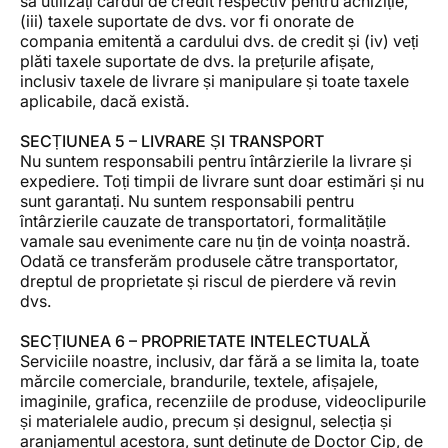
să utilizați cardul de credit respectiv pentru achiziție,
(iii) taxele suportate de dvs. vor fi onorate de
compania emitentă a cardului dvs. de credit și (iv) veți
plăti taxele suportate de dvs. la prețurile afișate,
inclusiv taxele de livrare și manipulare și toate taxele
aplicabile, dacă există.
SECȚIUNEA 5 – LIVRARE ȘI TRANSPORT
Nu suntem responsabili pentru întârzierile la livrare și
expediere. Toți timpii de livrare sunt doar estimări și nu
sunt garantați. Nu suntem responsabili pentru
întârzierile cauzate de transportatori, formalitățile
vamale sau evenimente care nu țin de voința noastră.
Odată ce transferăm produsele către transportator,
dreptul de proprietate și riscul de pierdere vă revin
dvs.
SECȚIUNEA 6 – PROPRIETATE INTELECTUALĂ
Serviciile noastre, inclusiv, dar fără a se limita la, toate
mărcile comerciale, brandurile, textele, afișajele,
imaginile, grafica, recenziile de produse, videoclipurile
și materialele audio, precum și designul, selecția și
aranjamentul acestora, sunt deținute de Doctor Cip, de