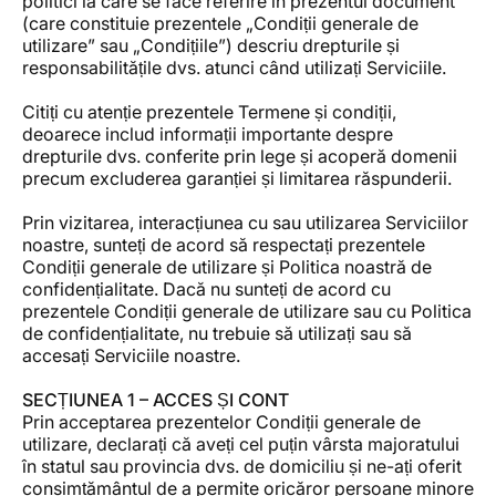
politici la care se face referire în prezentul document
(care constituie prezentele „Condiții generale de
utilizare” sau „Condițiile”) descriu drepturile și
responsabilitățile dvs. atunci când utilizați Serviciile.
Citiți cu atenție prezentele Termene și condiții,
deoarece includ informații importante despre
drepturile dvs. conferite prin lege și acoperă domenii
precum excluderea garanției și limitarea răspunderii.
Prin vizitarea, interacțiunea cu sau utilizarea Serviciilor
noastre, sunteți de acord să respectați prezentele
Condiții generale de utilizare și Politica noastră de
confidențialitate. Dacă nu sunteți de acord cu
prezentele Condiții generale de utilizare sau cu Politica
de confidențialitate, nu trebuie să utilizați sau să
accesați Serviciile noastre.
SECȚIUNEA 1 – ACCES ȘI CONT
Prin acceptarea prezentelor Condiții generale de
utilizare, declarați că aveți cel puțin vârsta majoratului
în statul sau provincia dvs. de domiciliu și ne-ați oferit
consimțământul de a permite oricăror persoane minore