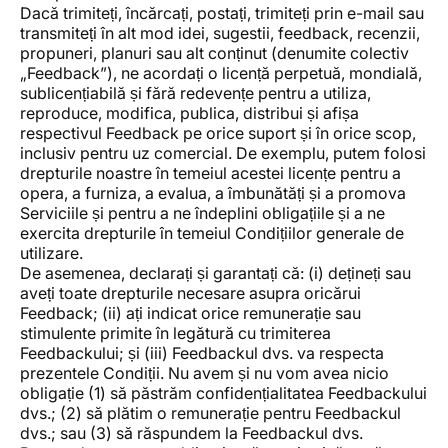
Dacă trimiteți, încărcați, postați, trimiteți prin e-mail sau
transmiteți în alt mod idei, sugestii, feedback, recenzii,
propuneri, planuri sau alt conținut (denumite colectiv
„Feedback”), ne acordați o licență perpetuă, mondială,
sublicențiabilă și fără redevențe pentru a utiliza,
reproduce, modifica, publica, distribui și afișa
respectivul Feedback pe orice suport și în orice scop,
inclusiv pentru uz comercial. De exemplu, putem folosi
drepturile noastre în temeiul acestei licențe pentru a
opera, a furniza, a evalua, a îmbunătăți și a promova
Serviciile și pentru a ne îndeplini obligațiile și a ne
exercita drepturile în temeiul Condițiilor generale de
utilizare.
De asemenea, declarați și garantați că: (i) dețineți sau
aveți toate drepturile necesare asupra oricărui
Feedback; (ii) ați indicat orice remunerație sau
stimulente primite în legătură cu trimiterea
Feedbackului; și (iii) Feedbackul dvs. va respecta
prezentele Condiții. Nu avem și nu vom avea nicio
obligație (1) să păstrăm confidențialitatea Feedbackului
dvs.; (2) să plătim o remunerație pentru Feedbackul
dvs.; sau (3) să răspundem la Feedbackul dvs.