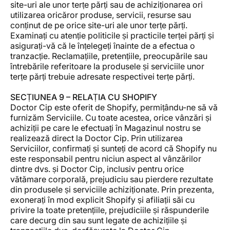
site-uri ale unor terțe părți sau de achiziționarea ori
utilizarea oricăror produse, servicii, resurse sau
conținut de pe orice site-uri ale unor terțe părți.
Examinați cu atenție politicile și practicile terței părți și
asigurați-vă că le înțelegeți înainte de a efectua o
tranzacție. Reclamațiile, pretențiile, preocupările sau
întrebările referitoare la produsele și serviciile unor
terțe părți trebuie adresate respectivei terțe părți.
SECȚIUNEA 9 – RELAȚIA CU SHOPIFY
Doctor Cip este oferit de Shopify, permițându-ne să vă
furnizăm Serviciile. Cu toate acestea, orice vânzări și
achiziții pe care le efectuați în Magazinul nostru se
realizează direct la Doctor Cip. Prin utilizarea
Serviciilor, confirmați și sunteți de acord că Shopify nu
este responsabil pentru niciun aspect al vânzărilor
dintre dvs. și Doctor Cip, inclusiv pentru orice
vătămare corporală, prejudiciu sau pierdere rezultate
din produsele și serviciile achiziționate. Prin prezenta,
exonerați în mod explicit Shopify și afiliații săi cu
privire la toate pretențiile, prejudiciile și răspunderile
care decurg din sau sunt legate de achizițiile și