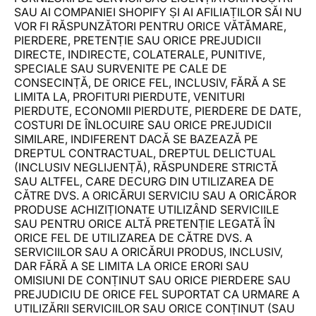
SAU AI COMPANIEI SHOPIFY ȘI AI AFILIAȚILOR SĂI NU
VOR FI RĂSPUNZĂTORI PENTRU ORICE VĂTĂMARE,
PIERDERE, PRETENȚIE SAU ORICE PREJUDICII
DIRECTE, INDIRECTE, COLATERALE, PUNITIVE,
SPECIALE SAU SURVENITE PE CALE DE
CONSECINȚĂ, DE ORICE FEL, INCLUSIV, FĂRĂ A SE
LIMITA LA, PROFITURI PIERDUTE, VENITURI
PIERDUTE, ECONOMII PIERDUTE, PIERDERE DE DATE,
COSTURI DE ÎNLOCUIRE SAU ORICE PREJUDICII
SIMILARE, INDIFERENT DACĂ SE BAZEAZĂ PE
DREPTUL CONTRACTUAL, DREPTUL DELICTUAL
(INCLUSIV NEGLIJENȚĂ), RĂSPUNDERE STRICTĂ
SAU ALTFEL, CARE DECURG DIN UTILIZAREA DE
CĂTRE DVS. A ORICĂRUI SERVICIU SAU A ORICĂROR
PRODUSE ACHIZIȚIONATE UTILIZÂND SERVICIILE
SAU PENTRU ORICE ALTĂ PRETENȚIE LEGATĂ ÎN
ORICE FEL DE UTILIZAREA DE CĂTRE DVS. A
SERVICIILOR SAU A ORICĂRUI PRODUS, INCLUSIV,
DAR FĂRĂ A SE LIMITA LA ORICE ERORI SAU
OMISIUNI DE CONȚINUT SAU ORICE PIERDERE SAU
PREJUDICIU DE ORICE FEL SUPORTAT CA URMARE A
UTILIZĂRII SERVICIILOR SAU ORICE CONȚINUT (SAU