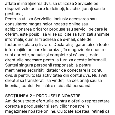
aflate în întreținerea dvs. să utilizeze Serviciile pe
dispozitivele pe care le dețineți, le achiziționați sau le
gestionați.
Pentru a utiliza Serviciile, inclusiv accesarea sau
consultarea magazinelor noastre online sau
achiziționarea oricăror produse sau servicii pe care le
oferim, este posibil să vi se solicite să furnizați anumite
informații, cum ar fi adresa de e-mail, date de
facturare, plată și livrare. Declarați și garantați că toate
informațiile pe care le furnizați în magazinele noastre
sunt corecte, actuale și complete și că aveți toate
drepturile necesare pentru a furniza aceste informații.
Sunteți singura persoană responsabilă pentru
menținerea securității datelor de conectare la contul
dvs. și pentru toată activitatea din contul dvs. Nu aveți
dreptul să transferați, să vindeți, să cesionați sau să
licențiați contul dvs. către nicio altă persoană.
SECȚIUNEA 2 – PRODUSELE NOASTRE
Am depus toate eforturile pentru a oferi o reprezentare
corectă a produselor și serviciilor noastre în
magazinele noastre online. Cu toate acestea, rețineți că