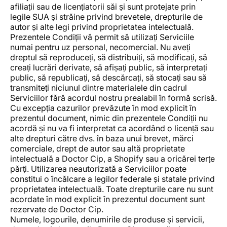
afiliații sau de licențiatorii săi și sunt protejate prin
legile SUA și străine privind brevetele, drepturile de
autor și alte legi privind proprietatea intelectuală.
Prezentele Condiții vă permit să utilizați Serviciile
numai pentru uz personal, necomercial. Nu aveți
dreptul să reproduceți, să distribuiți, să modificați, să
creați lucrări derivate, să afișați public, să interpretați
public, să republicați, să descărcați, să stocați sau să
transmiteți niciunul dintre materialele din cadrul
Serviciilor fără acordul nostru prealabil în formă scrisă.
Cu excepția cazurilor prevăzute în mod explicit în
prezentul document, nimic din prezentele Condiții nu
acordă și nu va fi interpretat ca acordând o licență sau
alte drepturi către dvs. în baza unui brevet, mărci
comerciale, drept de autor sau altă proprietate
intelectuală a Doctor Cip, a Shopify sau a oricărei terțe
părți. Utilizarea neautorizată a Serviciilor poate
constitui o încălcare a legilor federale și statale privind
proprietatea intelectuală. Toate drepturile care nu sunt
acordate în mod explicit în prezentul document sunt
rezervate de Doctor Cip.
Numele, logourile, denumirile de produse și servicii,