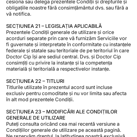
cesiona sau delega prezentele Condiții și drepturile și
obligațiile noastre fără consimțământul dvs. sau fără a
vă notifica.
SECȚIUNEA 21 – LEGISLAȚIA APLICABILĂ
Prezentele Condiții generale de utilizare și orice
acorduri separate prin care vă furnizăm Serviciile vor
fi guvernate și interpretate în conformitate cu instanțele
federale și statale sau teritoriale de pe teritoriul în care
Doctor Cip își are sediul central. Dvs. și Doctor Cip
consimțiți cu privire la instanțe și la competența
materială și teritorială a respectivelor instanțe.
SECȚIUNEA 22 – TITLURI
Titlurile utilizate în prezentul acord sunt incluse
exclusiv pentru comoditate și nu vor limita sau afecta
în alt mod prezentele Condiții.
SECȚIUNEA 23 – MODIFICĂRI ALE CONDIȚIILOR
GENERALE DE UTILIZARE
Puteți consulta oricând cea mai recentă versiune a
Condițiilor generale de utilizare pe această pagină.
Ne rezervăm dreptul, la latitudinea noastră exclusivă,