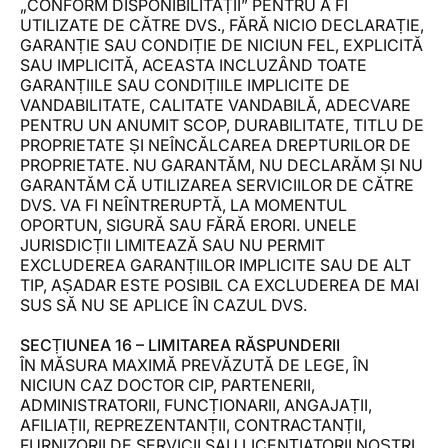
„CONFORM DISPONIBILITĂȚII” PENTRU A FI
UTILIZATE DE CĂTRE DVS., FĂRĂ NICIO DECLARAȚIE,
GARANȚIE SAU CONDIȚIE DE NICIUN FEL, EXPLICITĂ
SAU IMPLICITĂ, ACEASTA INCLUZÂND TOATE
GARANȚIILE SAU CONDIȚIILE IMPLICITE DE
VANDABILITATE, CALITATE VANDABILĂ, ADECVARE
PENTRU UN ANUMIT SCOP, DURABILITATE, TITLU DE
PROPRIETATE ȘI NEÎNCĂLCAREA DREPTURILOR DE
PROPRIETATE. NU GARANTĂM, NU DECLARĂM ȘI NU
GARANTĂM CĂ UTILIZAREA SERVICIILOR DE CĂTRE
DVS. VA FI NEÎNTRERUPTĂ, LA MOMENTUL
OPORTUN, SIGURĂ SAU FĂRĂ ERORI. UNELE
JURISDICȚII LIMITEAZĂ SAU NU PERMIT
EXCLUDEREA GARANȚIILOR IMPLICITE SAU DE ALT
TIP, AȘADAR ESTE POSIBIL CA EXCLUDEREA DE MAI
SUS SĂ NU SE APLICE ÎN CAZUL DVS.
SECȚIUNEA 16 – LIMITAREA RĂSPUNDERII
ÎN MĂSURA MAXIMĂ PREVĂZUTĂ DE LEGE, ÎN
NICIUN CAZ DOCTOR CIP, PARTENERII,
ADMINISTRATORII, FUNCȚIONARII, ANGAJAȚII,
AFILIAȚII, REPREZENTANȚII, CONTRACTANȚII,
FURNIZORII DE SERVICII SAU LICENȚIATORII NOȘTRI