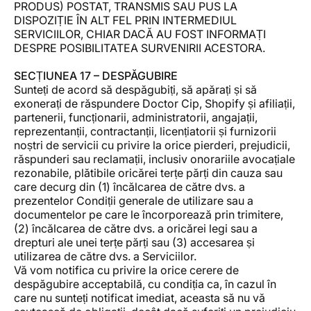
PRODUS) POSTAT, TRANSMIS SAU PUS LA
DISPOZIȚIE ÎN ALT FEL PRIN INTERMEDIUL
SERVICIILOR, CHIAR DACĂ AU FOST INFORMAȚI
DESPRE POSIBILITATEA SURVENIRII ACESTORA.
SECȚIUNEA 17 – DESPĂGUBIRE
Sunteți de acord să despăgubiți, să apărați și să
exonerați de răspundere Doctor Cip, Shopify și afiliații,
partenerii, funcționarii, administratorii, angajații,
reprezentanții, contractanții, licențiatorii și furnizorii
noștri de servicii cu privire la orice pierderi, prejudicii,
răspunderi sau reclamații, inclusiv onorariile avocațiale
rezonabile, plătibile oricărei terțe părți din cauza sau
care decurg din (1) încălcarea de către dvs. a
prezentelor Condiții generale de utilizare sau a
documentelor pe care le încorporează prin trimitere,
(2) încălcarea de către dvs. a oricărei legi sau a
drepturi ale unei terțe părți sau (3) accesarea și
utilizarea de către dvs. a Serviciilor.
Vă vom notifica cu privire la orice cerere de
despăgubire acceptabilă, cu condiția ca, în cazul în
care nu sunteți notificat imediat, aceasta să nu vă