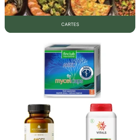
difficile à établir ?
CARTES
Il n'existe pas de test de diagnostic
unanimement accepté. Contrairement à
d'autres affections où il existe des marqueurs
clairs, dans l'intolérance à l'histamine, le
diagnostic repose surtout sur les symptômes,
l'historique alimentaire et la réponse à la
réduction des aliments riches en histamine.
De plus, les symptômes sont très non
spécifiques et peuvent imiter les allergies
alimentaires, la rhinite allergique, les
migraines, le syndrome de l'intestin irritable,
l'anxiété ou d'autres problèmes digestifs et
inflammatoires.
Le niveau de l'enzyme DAO dans le sang ne
reflète pas toujours parfaitement la situation
réelle dans l'intestin : certaines personnes
peuvent avoir des symptômes évocateurs
avec un taux normal de DAO, tandis que