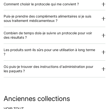
✔ palpitations
Comment choisir le protocole qui me convient ?
✔ étourdissements
Puis-je prendre des compléments alimentaires si je suis
sous traitement médicamenteux ?
✔ ballonnements
✔ crampes abdominales
Combien de temps dois-je suivre un protocole pour voir
des résultats ?
✔ diarrhée
✔ nausées
Les produits sont-ils sûrs pour une utilisation à long terme
?
✔ état d'agitation ou anxiété
Où puis-je trouver des instructions d'administration pour
les paquets ?
Aliments riches en histamine
vin rouge et autres boissons alcoolisées
Anciennes collections
fromages affinés
charcuteries, fumés, salamis
VOIR TOUT