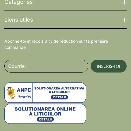
diagnostic doit être interprété dans un
Catégories
contexte clinique, et les symptômes graves,
tels que des difficultés respiratoires, un
gonflement du visage ou une sensation
Liens utiles
d'évanouissement, nécessitent une évaluation
médicale d'urgence.
Abonne-toi et reçois 3 % de réduction sur ta première
commande
Courriel
INSCRIS-TOI