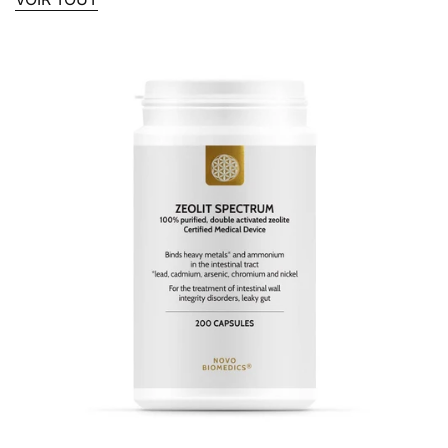
poisson conservé ou gardé longtemps
fruits de mer
choucroute et autres aliments fermentés
vinaigre et cornichons
sauce soja
kombucha
Aliments pouvant favoriser la
libération d'histamine
tomates
chocolat
fraises
agrumes
bananes très mûres