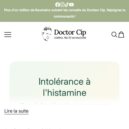
PASSER AU CONTENU
Plus d'un million de Roumains suivent les conseils du Docteur Cip. Rejoignez la
communauté !
Doctor Cip - Corpul tău îți va mulțumi!
Intolérance à
l'histamine
Quand des aliments apparemment
sains peuvent provoquer maux de
Lire la suite
Lire moins
tête, démangeaisons, palpitations ou
troubles digestifs.