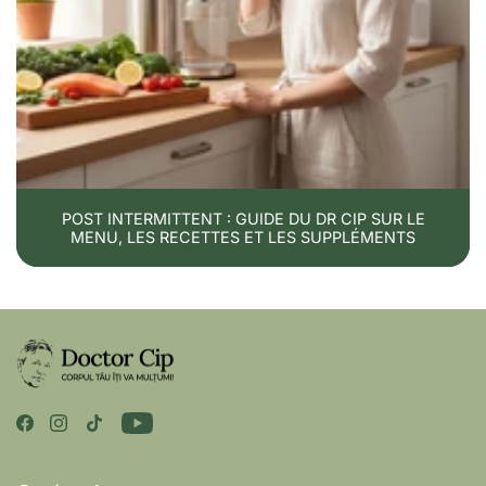
Réduisez temporairement les aliments riches en
histamine.
Faites attention à la fraîcheur des aliments, surtout la
viande et le poisson.
Soutenez la santé intestinale : Zeolit Spectrum,
probiotique
Vérifiez d'éventuelles carences, y compris en vitamine
POST INTERMITTENT : GUIDE DU DR CIP SUR LE
D, magnésium, B6 et cuivre.
MENU, LES RECETTES ET LES SUPPLÉMENTS
Parlez-en à votre médecin si les symptômes sont
fréquents ou graves.
Important
L'intolérance à l'histamine n'est pas la même
chose qu'une allergie alimentaire. Le