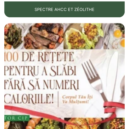
noix et noisettes, chez certaines personnes
SPECTRE AHCC ET ZÉOLITHE
Pourquoi cela survient-il ?
L'intolérance à l'histamine peut être favorisée
par une dysbiose intestinale, une
inflammation digestive, une perméabilité
intestinale accrue, un déficit en DAO, une
consommation importante d'aliments
fermentés ou certains médicaments pouvant
influencer la dégradation de l'histamine.
Pourquoi le diagnostic est-il