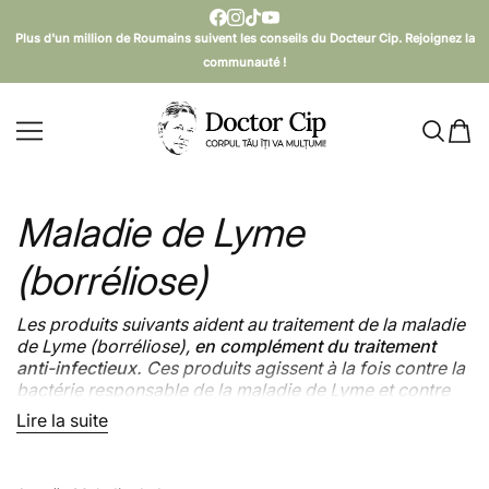
PASSER AU CONTENU
Plus d'un million de Roumains suivent les conseils du Docteur Cip. Rejoignez la
communauté !
Doctor Cip - Corpul tău îți va mulțumi!
Maladie de Lyme
(borréliose)
Les produits suivants aident au traitement de la maladie
de Lyme (borréliose),
en complément du traitement
anti-infectieux.
Ces produits agissent à la fois contre la
bactérie responsable de la maladie de Lyme et contre
les symptômes (fatigue, douleurs, brouillard mental), qui
Lire la suite
Lire moins
persistent souvent longtemps même après la
destruction de la bactérie.
Attention : ne cessez pas le traitement prescrit par