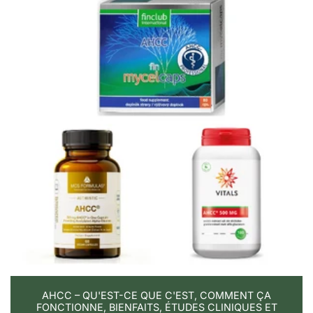
AHCC – QU'EST-CE QUE C'EST, COMMENT ÇA
FONCTIONNE, BIENFAITS, ÉTUDES CLINIQUES ET