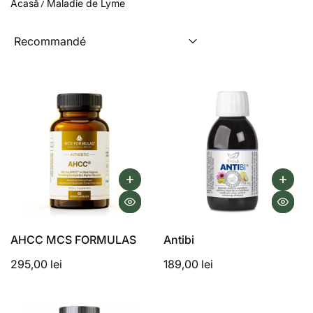
Acasă
Maladie de Lyme
votre médecin !
AHCC Vitals : 6 capsules par jour, minimum 3 mois. Au début
du traitement avec AHCC, une légère réaction Herxheimer
peut apparaître (fatigue, maux de tête), signe que
l’organisme commence à éliminer les toxines et à lutter. Cela
disparaît généralement après 3 à 7 jours.
Antibi : contient une large gamme d’ingrédients naturels qui
favorisent la résistance, l’harmonie et la vitalité du corps.
Vitamine D3 + vitamine K2 + magnésium : 2 capsules par
jour. Dosez périodiquement (tous les 6-8 mois) la vitamine D
dans le sang et si elle atteint 100 ng/ml, arrêtez. Lorsque le
taux descend en dessous de 60 ng/ml, reprenez.
Picolinate de zinc : une capsule par jour. C’est un cofacteur
essentiel pour l’immunité antivirale et antibactérienne, il
AHCC MCS FORMULAS
Antibi
réduit l’inflammation.
295,00 lei
189,00 lei
NAD-H : 1 capsule par jour. Rôle dans la production
d’énergie.
La meilleure mesure est la prévention : la tique qui