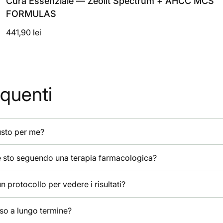
Cura Essenziale — Zeolit Spectrum + AHCC MCS
FORMULAS
441,90 lei
quenti
usto per me?
e sto seguendo una terapia farmacologica?
protocollo per vedere i risultati?
uso a lungo termine?