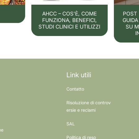
AHCC – COS'È, COME
POST 
FUNZIONA, BENEFICI,
GUIDA
STUDI CLINICI E UTILIZZI
SU M
I
Link utili
Contatto
Risoluzione di controv
ersie e reclami
SAL
ne
Politica di reso