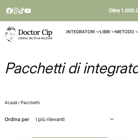
SALTA AL CONTENUTO
Oltre 1.000.
Doctor Cip - Corpul tău îți va mulțumi!
INTEGRATORI
LIBRI
METODO
Pacchetti di integrato
Acasă
Pacchetti
Ordina per