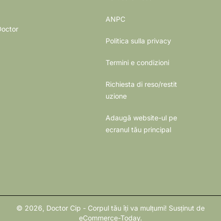
ANPC
Doctor
Politica sulla privacy
Termini e condizioni
Richiesta di reso/restit
uzione
Adaugă website-ul pe
ecranul tău principal
© 2026,
Doctor Cip - Corpul tău îți va mulțumi!
Susținut de
eCommerce-Today
.