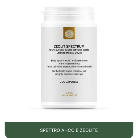
FASE DI MANTENIMENTO (2-4 SETTIMANE)
Si somministrano probiotici + succo di cavolo + zeolit.
REGIME IGIENICO-DIETETICO
Si evitano zucchero, glutine, alcol, fumo, caffè in
eccesso, alimenti piccanti/acidi.
Si consumano broccoli (contengono sulforafano con
effetto anti-H. pylori), mirtilli, olio di cocco
(antibatterico), curcumina (preferibilmente lipozomala),
zenzero.
SPETTRO AHCC E ZEOLITE