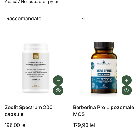
Acasă
Helicobacter pylori
Dolore o bruciore al petto (soprattutto a stomaco vuoto)
Gonfiore, nausea, eruttazioni
Perdita di appetito
Perdita di peso
Alito cattivo.
Il trattamento medico consiste nella somministrazione di
antibiotici e inibitori della pompa protonica.
Esistono anche protocolli naturali, raccomandati in
diverse situazioni:
Come complemento al trattamento medico, aumentando la
sua efficacia e riducendo gli effetti collaterali
Dopo 2-3 cicli di trattamenti medici falliti
Zeolit Spectrum 200
Berberina Pro Lipozomale
In persone che non possono assumere antibiotici
capsule
MCS
Come trattamento preventivo in caso di frequenti recidive
196,00 lei
179,90 lei
dell'infezione
Nel caso di persone che rifiutano il trattamento medico.