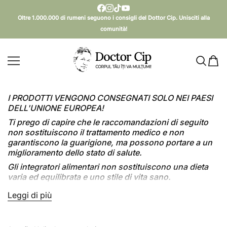
SALTA AL CONTENUTO
Oltre 1.000.000 di rumeni seguono i consigli del Dottor Cip. Unisciti alla
comunità!
Doctor Cip - Corpul tău îți va mulțumi!
I PRODOTTI VENGONO CONSEGNATI SOLO NEI PAESI
DELL'UNIONE EUROPEA!
Ti prego di capire che le raccomandazioni di seguito
non sostituiscono il trattamento medico e non
garantiscono la guarigione, ma possono portare a un
miglioramento dello stato di salute.
Gli integratori alimentari non sostituiscono una dieta
varia ed equilibrata e uno stile di vita sano.
L'infezione da helicobacter pylori
è molto comune,
Leggi di più
Leggi meno
circa il 50% della popolazione è infettata, tuttavia non
tutti i casi sono sintomatici.
I sintomi
che provoca sono: