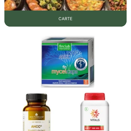
Non sostituisce un’alimentazione equilibrata, il digiuno
intermittente, l’attività fisica e il controllo della glicemia.
CARTE
Quindi, anche se la zeolite
non è un trattamento per
l’Alzheimer
, può essere un
utile coadiuvante
in un piano
complesso di supporto alla salute cerebrale.
🌿 Integrato con: dieta antinfiammatoria, riduzione dello
zucchero, digiuno intermittente e fonti alternative di
energia per il cervello (es. olio di cocco/MCT).
Dose: inizia il primo giorno con una capsula e aumenta
di una capsula al giorno fino a raggiungere 6 (3 al
mattino, 3 a pranzo e 3 alla sera). Bevi 2 litri di liquidi al
giorno. Se assumi farmaci, lascia 2 ore di intervallo tra
farmaci e zeolite.
📌
La mia conclusione
Non esistono (ancora) studi definitivi che dimostrino
che il digiuno intermittente, la dieta a basso contenuto di
carboidrati (low-carb) o l’olio di cocco riducano il
rischio di Alzheimer, m
a i meccanismi scoperti rendono
questa ipotesi plausibile.
💡 Cosa puoi fare già da oggi: