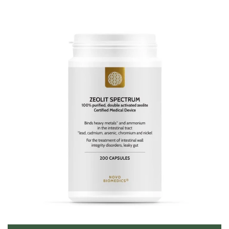
✔
Neuroprotezione naturale e rigenerazione neuronale
✔
Supporto per memoria, concentrazione e chiarezza
mentale
Dose: 2 - 4 capsule al giorno
🧠
Luteolin Pro Liposomal MCS
Effetti principali:
i suoi effetti antiossidanti,
antinfiammatori, neuroprotettivi
✔
Neuroprotezione naturale
✔
Effetto antiossidante
✔
Effetto antinfiammatorio
Dose: 2 capsule al giorno
🧠 La zeolite può aiutare il cervello nell’Alzheimer?
📌 Risposta breve:
Non ci sono prove cliniche certe
che
la zeolite guarisca o fermi l’Alzheimer.
📌 Ma… ci sono motivi scientifici per credere che
potrebbe avere un ruolo indiretto di protezione
.
🔍 Cosa sappiamo dalla ricerca