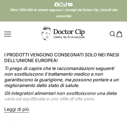
SALTA AL CONTENUTO
Oltre 1.000.000 di rumeni seguono i consigli del Dottor Cip. Unisciti alla
comunità!
Doctor Cip - Corpul tău îți va mulțumi!
I PRODOTTI VENGONO CONSEGNATI SOLO NEI PAESI
DELL’UNIONE EUROPEA!
Ti prego di capire che le raccomandazioni seguenti
non sostituiscono il trattamento medico e non
garantiscono la guarigione, ma possono portare a un
miglioramento dello stato di salute.
Gli integratori alimentari non sostituiscono una dieta
varia ed equilibrata e uno stile di vita sano.
🧠 Alzheimer, zucchero e una soluzione sorprendente
Leggi di più
Leggi meno
📈 La prevalenza della malattia di Alzheimer è in
aumento, parallelamente all’aumento del consumo di
zucchero.