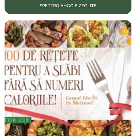
1️⃣
Detossificazione da metalli pesanti
SPETTRO AHCC E ZEOLITE
La zeolite naturale (clinoptilolite) lega piombo,
mercurio, alluminio – metalli che, in eccesso, sono
tossici per il cervello. L’alluminio, per esempio, è
sospettato di essere coinvolto nella formazione delle
placche di beta-amiloide nell’Alzheimer.
2️⃣
Riduzione dello stress ossidativo e
dell’infiammazione
Studi su animali mostrano che la zeolite riduce i
marcatori infiammatori e lo stress ossidativo – processi
che accelerano la degenerazione neuronale.
3️⃣
Protezione dell’asse intestino–cervello
La zeolite può migliorare l’integrità della barriera
intestinale, riducendo l’infiammazione cronica che
colpisce il cervello (fenomeno chiamato inflammaging).
⚠️ Importante da ricordare
Non abbiamo
studi clinici ampi
su pazienti con Alzheimer.
Qualsiasi beneficio sarebbe probabilmente
indiretto
(detossificazione, antinfiammatorio, antiossidante).