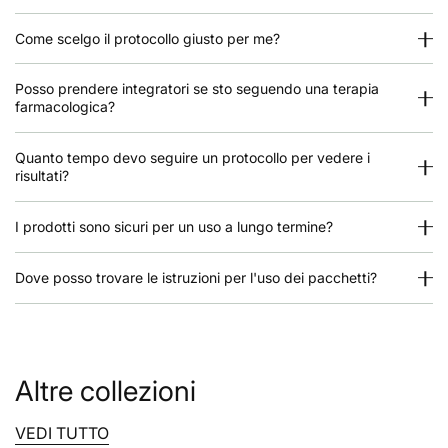
efficacemente il glucosio.
Come scelgo il protocollo giusto per me?
Il glicogeno è bloccato → deficit energetico cronico.
Olio di cocco:
Posso prendere integratori se sto seguendo una terapia
È ricco di MCT (trigliceridi a catena media).
farmacologica?
Questi si trasformano rapidamente in corpi chetonici – una
fonte di energia che non necessita di insulina e passa
Quanto tempo devo seguire un protocollo per vedere i
risultati?
direttamente al cervello.
Corpi chetonici:
✔ Nutrono i neuroni anche quando il glicogeno è
I prodotti sono sicuri per un uso a lungo termine?
bloccato.
✔ Riduccono lo stress ossidativo.
Dove posso trovare le istruzioni per l'uso dei pacchetti?
✔ Mantengono più NADPH disponibile per la
rigenerazione del glutatione.
✔ Producono meno radicali liberi rispetto alla
combustione del glucosio.
Dose: 2-3 cucchiaini al giorno.
Altre collezioni
🧠
Hericium
– Funghi per mente e nervi
Effetti principali:
VEDI TUTTO