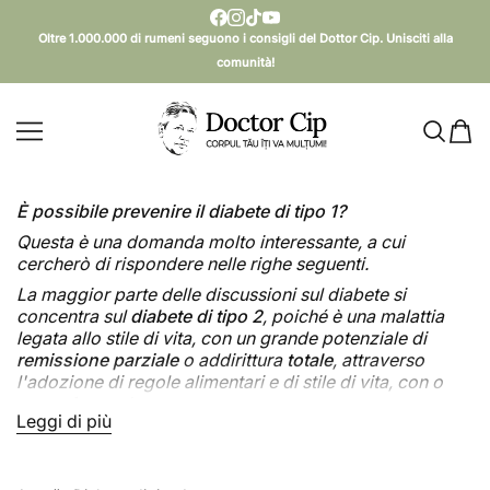
SALTA AL CONTENUTO
Oltre 1.000.000 di rumeni seguono i consigli del Dottor Cip. Unisciti alla
comunità!
Doctor Cip - Corpul tău îți va mulțumi!
È possibile prevenire il diabete di tipo 1?
Questa è una domanda molto interessante, a cui
cercherò di rispondere nelle righe seguenti.
La maggior parte delle discussioni sul diabete si
concentra sul
diabete di tipo 2
, poiché è una malattia
legata allo stile di vita, con un grande potenziale di
remissione parziale
o addirittura
totale
, attraverso
l'adozione di regole alimentari e di stile di vita, con o
senza farmaci.
Leggi di più
Leggi meno
Il diabete di tipo 1
è diverso. È causato da
una
significativa riduzione della quantità di insulina
prodotta dal pancreas
, e l'unico trattamento attuale è
la