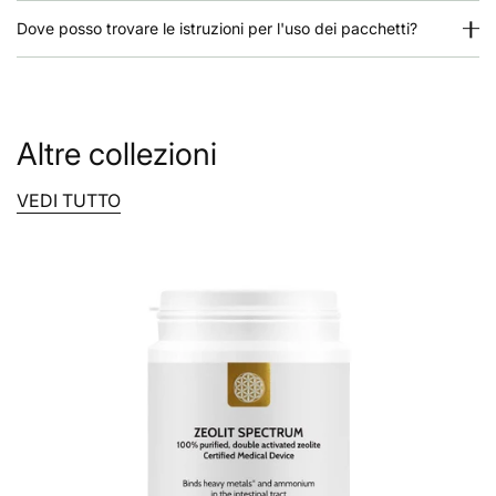
Riduzione del consumo di glutine e latticini
Dove posso trovare le istruzioni per l'uso dei pacchetti?
Questi possono aumentare la
permeabilità intestinale
e
stimolare l'autoimmunità nelle persone geneticamente
predisposte.
Riduzione del fabbisogno di insulina
Consumo ridotto di carboidrati
.
Altre collezioni
Digiuno intermittente leggero
– intervallo di 12–14 ore tra
cena e colazione (non 16 ore come nel digiuno
VEDI TUTTO
intermittente classico).
Attività fisica moderata
– 30–40 minuti/giorno,
camminata veloce o altri esercizi leggeri.
Sonno:
7–8 ore/notte – la mancanza di sonno aumenta la
resistenza all'insulina.
Per le persone con diabete di tipo 1
Tutte queste misure
possono essere adottate anche
dalle persone che hanno già il diabete di tipo 1
,
oltre
alla somministrazione di insulina
, per un migliore
controllo della malattia e per ridurre le complicazioni a
lungo termine.