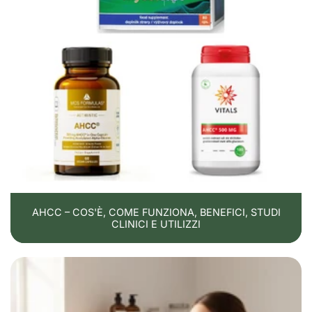
AHCC – COS'È, COME FUNZIONA, BENEFICI, STUDI
CLINICI E UTILIZZI