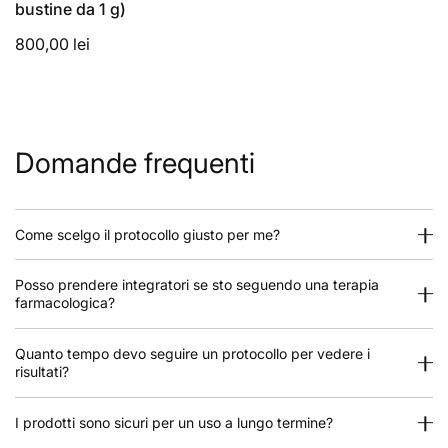
bustine da 1 g)
Spettro di Zeolite
Riduce le
endotossine e i metalli pesanti
che stimolano
800,00 lei
l'infiammazione autoimmune.
Protegge l'
intestino
, molto importante perché molte
malattie autoimmuni sono associate a
intestino
permeabile
.
Domande frequenti
Dose:
9 capsule/giorno, ma si inizia con 1 capsula il primo
giorno e si aumenta quotidianamente di una capsula.
Importante:
se si assumono farmaci, lasciare un
intervallo
di 2 ore
tra questi e il zeolite.
Come scelgo il protocollo giusto per me?
Probiotici + Prebiotici
Posso prendere integratori se sto seguendo una terapia
Equilibra la flora batterica intestinale, riducendo la
farmacologica?
stimolazione autoimmune.
Dose:
1 capsula/giorno.
Quanto tempo devo seguire un protocollo per vedere i
4. Stile di vita
risultati?
Le misure seguenti aiutano a
ridurre l'infiammazione
e a
regolare l'immunità
I prodotti sono sicuri per un uso a lungo termine?
: