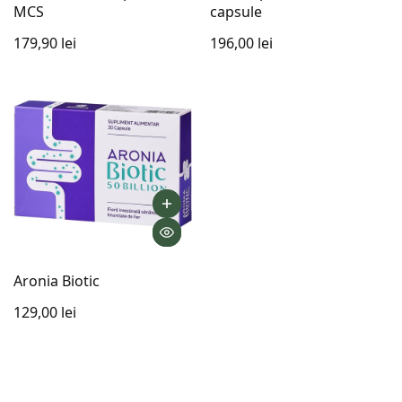
MCS
capsule
nell'intestino tenue
179,90 lei
196,00 lei
In condizioni normali, l'intestino tenue contiene
pochissimi batteri, perché:
gli acidi gastrici
li distruggono,
bile ed enzimi pancreatici
ne limitano la proliferazione,
i movimenti intestinali (motilità)
li "spazzano"
costantemente verso il colon.
Concetto chiave:
la SIBO si verifica quando le
"barriere" naturali (acido, bile, motilità) si
indeboliscono e i batteri arrivano dove non
Aronia Biotic
dovrebbero essere molti.
129,00 lei
⚠️ Perché si verifica la SIBO
La SIBO può comparire quando i meccanismi di
protezione non funzionano più correttamente.