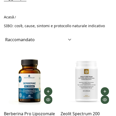
Leggi meno
Sintomi frequenti
Protocollo naturale indicativo (2 fasi)
Acasă
Attenzione
SIBO: cos’è, cause, sintomi e protocollo naturale indicativo
🔬 Cos'è la SIBO (Small Intestinal
Bacterial Overgrowth)
SIBO
significa
Small Intestinal Bacterial Overgrowth
,
cioè
eccessiva crescita batterica nell'intestino
tenue
.
In breve, è una situazione in cui i batteri che
normalmente dovrebbero risiedere
prevalentemente nell'intestino crasso (colon),
iniziano a colonizzare l'intestino tenue
— un'area
dove, fisiologicamente, il numero di batteri
dovrebbe essere ridotto.
🧠 Cosa succede normalmente
Berberina Pro Lipozomale
Zeolit Spectrum 200