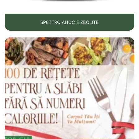
Berberina
500 mg, 2–3 volte al giorno, dopo i pasti
Può essere associato a: estratto di origano, neem o
alicina (aglio) per effetto sinergico
SPETTRO AHCC E ZEOLITE
Evita temporaneamente alimenti fermentabili (frutta,
verdura) e fermentati (kefir, yogurt, sottaceti ecc.)
Fase 2 – Recupero (2 settimane)
Scopo: ripristino della digestione e della motilità
intestinale.
probiotico adeguato,
supporto digestivo: enzimi pancreatici + zenzero (per
la motilità),
regime equilibrato: pasti regolari, pause tra di essi
(senza spuntini frequenti),
Zeolit Spectrum
, 3 capsule al mattino e 3 alla sera: si
inizia con 1 capsula il primo giorno e si aumenta di
una capsula ogni giorno. È necessario assumere 2
litri di acqua al giorno.