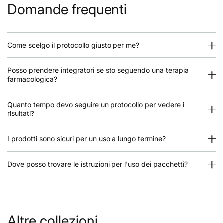
Domande frequenti
Cause frequenti:
digestione lenta,
basso livello di acido gastrico
,
Come scelgo il protocollo giusto per me?
disturbi della motilità (ad esempio dopo infezioni
digestive, nel diabete o stress cronico),
Posso prendere integratori se sto seguendo una terapia
interventi chirurgici addominali,
farmacologica?
consumo prolungato di
inibitori della pompa
protonica
(omeprazolo, esomeprazolo).
Quanto tempo devo seguire un protocollo per vedere i
risultati?
In queste situazioni, i batteri
migrano e si
moltiplicano nell'intestino tenue
, e la
fermentazione eccessiva può causare sintomi
I prodotti sono sicuri per un uso a lungo termine?
digestivi e sistemici.
Dove posso trovare le istruzioni per l'uso dei pacchetti?
🦠 Sintomi frequenti nella SIBO
gonfiore dopo i pasti (a volte estremo, addome
“gonfio” come un pallone),
gas, eruttazioni, alito cattivo,
Altre collezioni