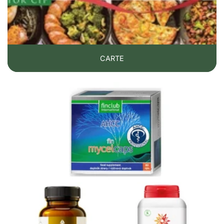
⚠️ Attenzione
Berberina
può interagire con alcuni farmaci
(antidiabetici, anticoagulanti) e non è
raccomandata in gravidanza o in persone con
CARTE
gravi patologie epatiche.
Consulta sempre uno specialista
prima
dell'assunzione, soprattutto se segui una
terapia cronica o hai sintomi importanti.
Questo materiale ha scopo informativo e non
sostituisce la consulenza medica.