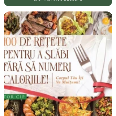
Nella gastrite, l'infiammazione è mantenuta da
tossine
batteriche (da Helicobacter pylori o altri batteri)
e da
radicali liberi.
Il zeolite
adsorbe
:
tossine batteriche, incluso l'ammoniaca prodotta da H. pylori,
radicali liberi,
alcune molecole infiammatorie.
Questa azione riduce
lo stress ossidativo e
l'infiammazione locale
, favorendo la guarigione della
mucosa.
4. Effetto indiretto su H. pylori
Il zeolite
non è un antibiotico
, quindi non uccide
direttamente l'H. pylori, ma può:
riduce l'ambiente favorevole a questo batterio diminuendo
l'ammoniaca,
migliora l'efficacia del trattamento classico,
riduce i sintomi anche se il batterio non è completamente