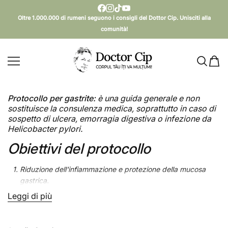
SALTA AL CONTENUTO
Oltre 1.000.000 di rumeni seguono i consigli del Dottor Cip. Unisciti alla
comunità!
Doctor Cip - Corpul tău îți va mulțumi!
Protocollo per gastrite:
è una guida generale e non
sostituisce la consulenza medica, soprattutto in caso di
sospetto di ulcera, emorragia digestiva o infezione da
Helicobacter pylori.
Obiettivi del protocollo
Riduzione dell'infiammazione e protezione della mucosa
gastrica.
Leggi di più
Riduzione dell'acidità eccessiva, senza bloccare
Leggi meno
completamente la digestione.
Eliminazione delle tossine e riduzione dello stress ossidativo.