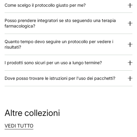
Come scelgo il protocollo giusto per me?
L-glutamina
– amminoacido che ripristina l'integrità della
mucosa:
5 g di polvere disciolta in acqua, al mattino a
stomaco vuoto.
Posso prendere integratori se sto seguendo una terapia
farmacologica?
Estratto di liquirizia deglicirrinato (DGL):
300 mg 15 minuti
prima dei pasti: effetto calmante e protettivo.
Quanto tempo devo seguire un protocollo per vedere i
2. Per ridurre l'infiammazione
risultati?
Vitamina D3 + K2 + magnesio:
aiuta a regolare l'immunità e
I prodotti sono sicuri per un uso a lungo termine?
la guarigione.
Omega-3 liposomiale:
effetto antinfiammatorio sistemico.
Dove posso trovare le istruzioni per l'uso dei pacchetti?
Il zeolite può essere benefico
nella gastrite attraverso diversi
meccanismi:
Altre collezioni
1. Neutralizzazione dell'acido gastrico
VEDI TUTTO
in eccesso