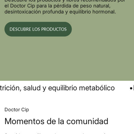
el Doctor Cip para la pérdida de peso natural,
desintoxicación profunda y equilibrio hormonal.
DESCUBRE LOS PRODUCTOS
ión, salud y equilibrio metabólico
•
Doc
Doctor Cip
Momentos de la comunidad