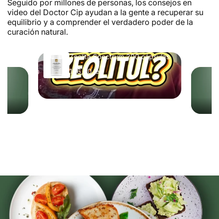
Seguido por millones de personas, los consejos en
video del Doctor Cip ayudan a la gente a recuperar su
equilibrio y a comprender el verdadero poder de la
curación natural.
Zeolita Spectrum 200 cápsulas
en
196,00 lei