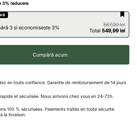
e 3% reducere
ară
567,00 lei
ără 3 și economisește 3%
Total
549,99 lei
Cumpără acum
z en toute confiance. Garantie de remboursement de 14 jours
 rapide et sécurisée. Nous arrivons chez vous en 24-72h.
ons 100 % sécurisées. Paiements traités en toute sécurité.
 la livraison.