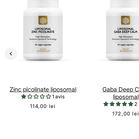
Zinc picolinate liposomal
Gaba Deep 
liposomal
1 avis
2 
114,00 lei
172,00 le