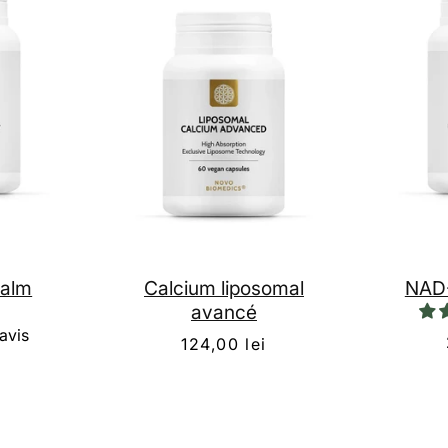
Calm
Calcium liposomal
NAD-
avancé
avis
124,00 lei
i