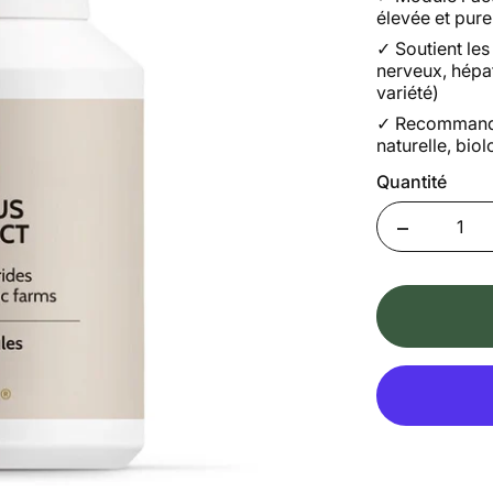
élevée et pure
✓
Soutient les
nerveux, hépa
variété)
✓
Recommandé
naturelle, bio
Quantité
Quantity