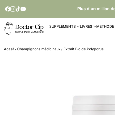
PASSER AU CONTENU
Plus d'un million 
Doctor Cip - Corpul tău îți va mulțumi!
SUPPLÉMENTS
LIVRES
MÉTHODE
Acasă
Champignons médicinaux
Extrait Bio de Polyporus