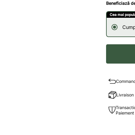
Beneficiază d
Cea mai popul
Cump
Commande
Livraison
Transacti
Paiement à