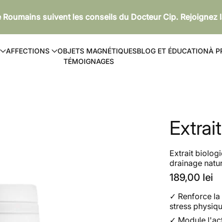
de Roumains suivent les conseils du Docteur Cip. Rejoignez
AFFECTIONS
OBJETS MAGNÉTIQUES
BLOG ET ÉDUCATION
À P
TÉMOIGNAGES
Extrai
Extrait biolog
drainage natur
189,00 lei
✓
Renforce la
stress physiq
✓
Module l'ac