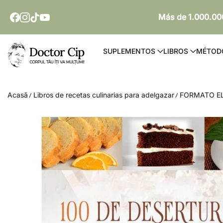
SARI AL CONTENIDO
Más de 1.000.000
Doctor Cip - Corpul tău îți va mulțumi!
SUPLEMENTOS
LIBROS
MÉTOD
Acasă
Libros de recetas culinarias para adelgazar
FORMATO EL