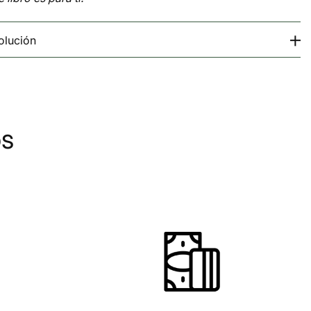
olución
os