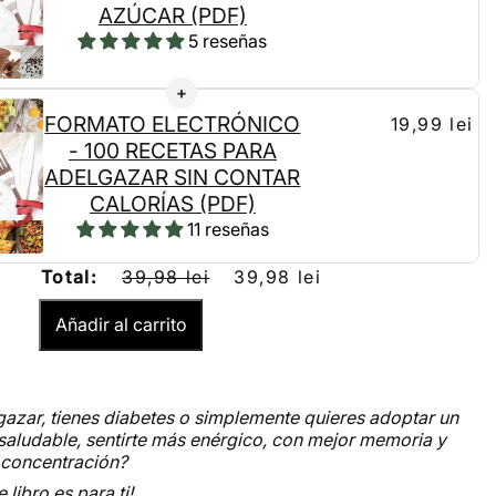
AZÚCAR (PDF)
5 reseñas
FORMATO ELECTRÓNICO
19,99 lei
- 100 RECETAS PARA
ADELGAZAR SIN CONTAR
CALORÍAS (PDF)
11 reseñas
Total:
39,98 lei
39,98 lei
Añadir al carrito
gazar, tienes diabetes o simplemente quieres adoptar un
 saludable, sentirte más enérgico, con mejor memoria y
 concentración?
 libro es para ti!