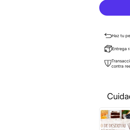
Haz tu pe
Entrega r
Transacc
contra re
Cuida